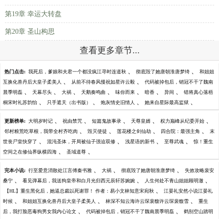
第19章 幸运大转盘
第20章 圣山构思
查看更多章节...
、
、
热门点击:
我死后，爹娘和夫君一个都没疯江寻时连道秋
彻底毁了她唐朝淮唐梦绮
和姐姐
、
、
互换化兽丹后大皇子柔美人
从前不待春风慢祝如星许云毅
代码被掉包后，销冠不干了魏南
、
、
、
、
、
、
、
晨季明磊
天幕尽头
大祸
天鹅奏鸣曲
味你而来
暗香
异间
错将真心落梧
、
、
、
、
桐宋时礼苏韵怡
只手遮天（出书版）
炮灰情史旧情人
她来自星际最高监狱
、
、
、
、
、
更新榜单:
大明岁时记
祝由禁咒
短篇鬼故事录
天尊皇婿
权力巅峰从纪委开始
、
、
、
、
邻村粮荒吃草根，我带全村齐吃肉
毁灭使徒
莲花楼之剑仙劫
四合院：最强主角
末
、
、
、
、
世丧尸皇快穿了
混沌圣体，开局被仙子强迫双修
浅星语的新书
至尊武魂
惊！重生
、
、
空间之在修仙界纵横四海
圣域道尊
、
、
、
完本小说:
行至爱意消散处江言傅秦书雅
大祸
彻底毁了她唐朝淮唐梦绮
失效攻略裴安
、
、
、
桑宁
看见弹幕后，我送狗皇帝和白月光归西元辰轩苏婉婉
人生何处不青山姐姐顾明澈
、
【HL】重生黑化后，她逼总裁以死谢罪！ 作者：易小文林知意宋宛秋
江晏礼安然小说江晏礼
、
、
、
时候
和姐姐互换化兽丹后大皇子柔美人
林深不知云海许云琛裴馥许云琛裴馥雪
重生
、
、
后，我打脸恶毒狗男女我内心论文
代码被掉包后，销冠不干了魏南晨季明磊
鹤别空山踏明