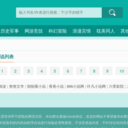
历史军事
网游竞技
科幻冒险
浪漫言情
耽美同人
其
说列表
1
2
3
4
5
6
7
8
9
10
8阅读
|
努努文学
|
朝朝看小说
|
香香小说
|
896小说网
|
叶凡小说网
|
六零影院
|
登录即可获取的网页内容，本站爬虫遵循robots协议，若您的网站不希望被本站爬虫抓取
对抓取到的内容由程序自动进行排版处理再展现，不涉及更改内容，不针对任何内容