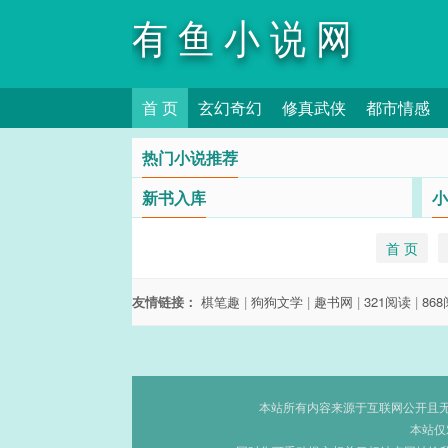
有鱼小说网
首 页
玄幻奇幻
修真武侠
都市情感
热门小说推荐
新书入库
小
首 页
友情链接：
棋笔趣
|
狗狗文学
|
趣书网
|
321阅读
|
86
本站所有内容来源于互联网公开且无需
本站仅