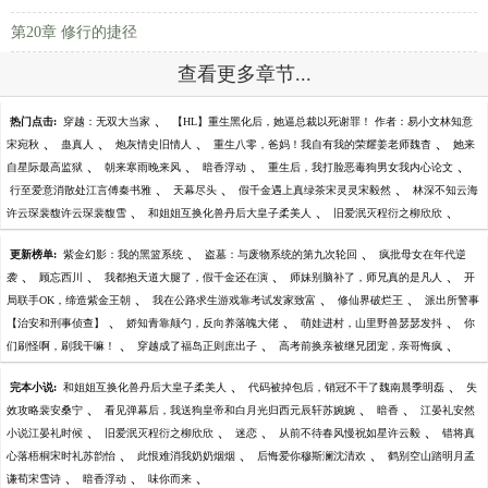
第20章 修行的捷径
查看更多章节...
、
热门点击:
穿越：无双大当家
【HL】重生黑化后，她逼总裁以死谢罪！ 作者：易小文林知意
、
、
、
、
宋宛秋
蛊真人
炮灰情史旧情人
重生八零，爸妈！我自有我的荣耀姜老师魏杳
她来
、
、
、
、
自星际最高监狱
朝来寒雨晚来风
暗香浮动
重生后，我打脸恶毒狗男女我内心论文
、
、
、
行至爱意消散处江言傅秦书雅
天幕尽头
假千金遇上真绿茶宋灵灵宋毅然
林深不知云海
、
、
、
许云琛裴馥许云琛裴馥雪
和姐姐互换化兽丹后大皇子柔美人
旧爱泯灭程衍之柳欣欣
、
、
更新榜单:
紫金幻影：我的黑篮系统
盗墓：与废物系统的第九次轮回
疯批母女在年代逆
、
、
、
、
袭
顾忘西川
我都抱天道大腿了，假千金还在演
师妹别脑补了，师兄真的是凡人
开
、
、
、
局联手OK，缔造紫金王朝
我在公路求生游戏靠考试发家致富
修仙界破烂王
派出所警事
、
、
、
【治安和刑事侦查】
娇知青靠颠勺，反向养落魄大佬
萌娃进村，山里野兽瑟瑟发抖
你
、
、
、
们刷怪啊，刷我干嘛！
穿越成了福岛正则庶出子
高考前换亲被继兄团宠，亲哥悔疯
、
、
完本小说:
和姐姐互换化兽丹后大皇子柔美人
代码被掉包后，销冠不干了魏南晨季明磊
失
、
、
、
效攻略裴安桑宁
看见弹幕后，我送狗皇帝和白月光归西元辰轩苏婉婉
暗香
江晏礼安然
、
、
、
、
小说江晏礼时候
旧爱泯灭程衍之柳欣欣
迷恋
从前不待春风慢祝如星许云毅
错将真
、
、
、
心落梧桐宋时礼苏韵怡
此恨难消我奶奶烟烟
后悔爱你穆斯澜沈清欢
鹤别空山踏明月孟
、
、
、
谦荀宋雪诗
暗香浮动
味你而来