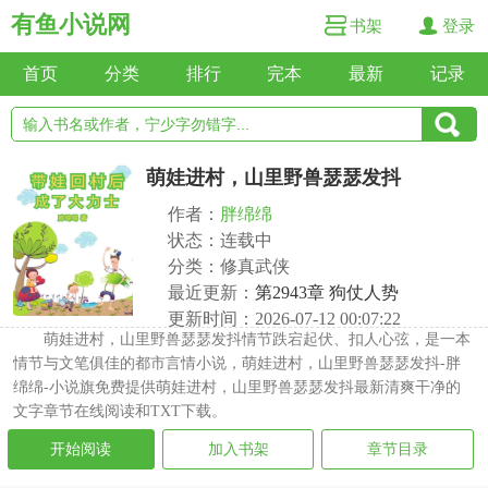
有鱼小说网
书架
登录
首页
分类
排行
完本
最新
记录
萌娃进村，山里野兽瑟瑟发抖
作者：
胖绵绵
状态：连载中
分类：修真武侠
最近更新：
第2943章 狗仗人势
更新时间：2026-07-12 00:07:22
萌娃进村，山里野兽瑟瑟发抖情节跌宕起伏、扣人心弦，是一本
情节与文笔俱佳的都市言情小说，萌娃进村，山里野兽瑟瑟发抖-胖
绵绵-小说旗免费提供萌娃进村，山里野兽瑟瑟发抖最新清爽干净的
文字章节在线阅读和TXT下载。
开始阅读
加入书架
章节目录