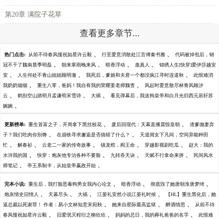
第20章 满院子花草
查看更多章节...
、
、
热门点击:
从前不待春风慢祝如星许云毅
行至爱意消散处江言傅秦书雅
代码被掉包后，销
、
、
、
、
冠不干了魏南晨季明磊
朝来寒雨晚来风
暗香浮动
蛊真人
锦绣人生[快穿]爱伊莎越安
、
、
、
安
人生何处不青山姐姐顾明澈
我死后，爹娘和夫君一个都没疯江寻时连道秋
此恨难消
、
、
我奶奶烟烟
重生八零，爸妈！我自有我的荣耀姜老师魏杳
风起时爱意散尽林青风顾汐
、
、
、
云
鹤别空山踏明月孟谦荀宋雪诗
大祸
看见弹幕后，我送狗皇帝和白月光归西元辰轩苏
、
婉婉
、
、
更新榜单:
重生首富之子，开局拿下黑丝校花
废后回现代：天幕直播震惊皇朝
渣爹抛妻弃
、
、
子？我们吃肉你别馋
在崩铁寻求邂逅是否搞错了什么？
天道闺女下凡间，空间异能种田
、
、
、
、
、
忙
解春衫
云老二一家的传奇故事
镇龙棺，阎王命
穿越影视剧吃瓜
赵大：我的
、
、
、
、
水浒我的国
快穿：炮灰他专治各种不要脸
九转吞天诀
天赋不行拿命来拼
民间风水
、
、
师笔记
帝王系制卡，从始皇帝嬴政开始
、
、
、
完本小说:
重生后，我打脸恶毒狗男女我内心论文
暗香浮动
彻底毁了她唐朝淮唐梦绮
、
、
、
、
炮灰情史旧情人
天幕尽头
大祸
江晏礼安然小说江晏礼时候
【HL】重生黑化后，她
、
、
、
逼总裁以死谢罪！ 作者：易小文林知意宋宛秋
她来自星际最高监狱
醉酒情思
从前不待
、
、
、
春风慢祝如星许云毅
旧爱泯灭程衍之柳欣欣
妈妈的忌日，我的葬礼爸爸的名字
此恨难