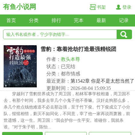
有鱼小说网
书架
登录
首页
分类
排行
完本
最新
记录
雪豹：靠着抢劫打造最强精锐团
作者：
教头本尊
状态：已完结
分类：都市情感
最近更新：
第1542章 你是不是太想当然了
更新时间：2026-08-04 15:09:35
穿越到了雪豹世界成为了周卫国，柏林军事学校相邀，周卫国不
去，有那个时间，我多去宰几个小鬼子他不香嘛。汉奸走狗那么多，
杀几个抢点钱他难道不必去那边强，至于竹下俊。竹下俊成立了小分
队，惺惺相惜，剿灭不如同化，不同意，宰了他一家再说而萧雅，前
世遗憾，这一生。周卫国：“我会护你一生平安。谁碰你，我就杀
谁。”对于朱子明，陈怡...