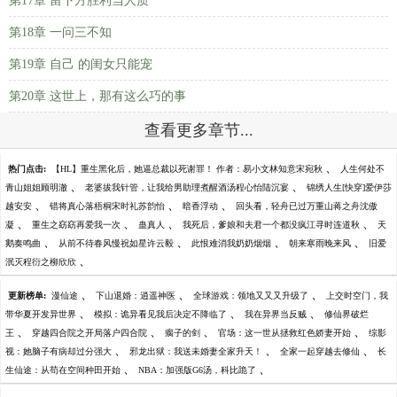
第17章 留下方胜利当人质
第18章 一问三不知
第19章 自己 的闺女只能宠
第20章 这世上，那有这么巧的事
查看更多章节...
、
热门点击:
【HL】重生黑化后，她逼总裁以死谢罪！ 作者：易小文林知意宋宛秋
人生何处不
、
、
青山姐姐顾明澈
老婆拔我针管，让我给男助理煮醒酒汤程心怡陆沉宴
锦绣人生[快穿]爱伊莎
、
、
、
越安安
错将真心落梧桐宋时礼苏韵怡
暗香浮动
回头看，轻舟已过万重山蒋之舟沈傲
、
、
、
、
凝
重生之窈窈再爱我一次
蛊真人
我死后，爹娘和夫君一个都没疯江寻时连道秋
天
、
、
、
、
鹅奏鸣曲
从前不待春风慢祝如星许云毅
此恨难消我奶奶烟烟
朝来寒雨晚来风
旧爱
、
泯灭程衍之柳欣欣
、
、
、
更新榜单:
漫仙途
下山退婚：逍遥神医
全球游戏：领地又又又升级了
上交时空门，我
、
、
、
带华夏开发异世界
模拟：诡异看见我后决定不降临了
我在异界当反贼
修仙界破烂
、
、
、
、
王
穿越四合院之开局落户四合院
瘸子的剑
官场：这一世从拯救红色娇妻开始
综影
、
、
、
视：她脑子有病却过分强大
邪龙出狱：我送未婚妻全家升天！
全家一起穿越去修仙
长
、
、
生仙途：从苟在空间种田开始
NBA：加强版G6汤，科比跪了