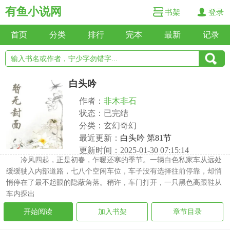
有鱼小说网
书架
登录
首页
分类
排行
完本
最新
记录
白头吟
作者：
非木非石
状态：已完结
分类：玄幻奇幻
最近更新：
白头吟 第81节
更新时间：2025-01-30 07:15:14
冷风四起，正是初春，乍暖还寒的季节。一辆白色私家车从远处
缓缓驶入内部道路，七八个空闲车位，车子没有选择往前停靠，却悄
悄停在了最不起眼的隐蔽角落。稍许，车门打开，一只黑色高跟鞋从
车内探出
开始阅读
加入书架
章节目录