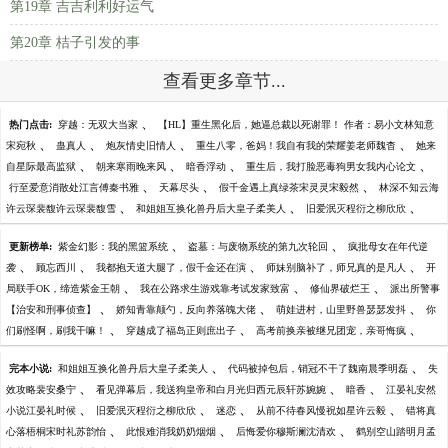
第19章 吉吉利利好运气
第20章 桔子引发的事
查看更多章节...
、
热门点击:
穿越：无双大当家
【HL】重生黑化后，她逼总裁以死谢罪！ 作者：易小文林知意
、
、
、
、
宋宛秋
蛊真人
炮灰情史旧情人
重生八零，爸妈！我自有我的荣耀姜老师魏杳
她来
、
、
、
、
自星际最高监狱
朝来寒雨晚来风
暗香浮动
重生后，我打脸恶毒狗男女我内心论文
、
、
、
行至爱意消散处江言傅秦书雅
天幕尽头
假千金遇上真绿茶宋灵灵宋毅然
林深不知云海
、
、
、
许云琛裴馥许云琛裴馥雪
和姐姐互换化兽丹后大皇子柔美人
旧爱泯灭程衍之柳欣欣
、
、
更新榜单:
紫金幻影：我的黑篮系统
盗墓：与废物系统的第九次轮回
疯批母女在年代逆
、
、
、
、
袭
顾忘西川
我都抱天道大腿了，假千金还在演
师妹别脑补了，师兄真的是凡人
开
、
、
、
局联手OK，缔造紫金王朝
我在公路求生游戏靠考试发家致富
修仙界破烂王
派出所警事
、
、
、
【治安和刑事侦查】
娇知青靠颠勺，反向养落魄大佬
萌娃进村，山里野兽瑟瑟发抖
你
、
、
、
们刷怪啊，刷我干嘛！
穿越成了福岛正则庶出子
高考前换亲被继兄团宠，亲哥悔疯
、
、
完本小说:
和姐姐互换化兽丹后大皇子柔美人
代码被掉包后，销冠不干了魏南晨季明磊
失
、
、
、
效攻略裴安桑宁
看见弹幕后，我送狗皇帝和白月光归西元辰轩苏婉婉
暗香
江晏礼安然
、
、
、
、
小说江晏礼时候
旧爱泯灭程衍之柳欣欣
迷恋
从前不待春风慢祝如星许云毅
错将真
、
、
、
心落梧桐宋时礼苏韵怡
此恨难消我奶奶烟烟
后悔爱你穆斯澜沈清欢
鹤别空山踏明月孟