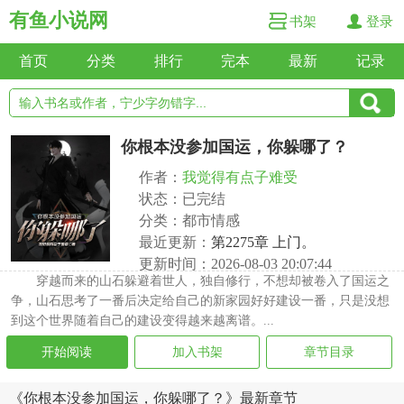
有鱼小说网
书架
登录
首页
分类
排行
完本
最新
记录
你根本没参加国运，你躲哪了？
作者：
我觉得有点子难受
状态：已完结
分类：都市情感
最近更新：
第2275章 上门。
更新时间：2026-08-03 20:07:44
穿越而来的山石躲避着世人，独自修行，不想却被卷入了国运之
争，山石思考了一番后决定给自己的新家园好好建设一番，只是没想
到这个世界随着自己的建设变得越来越离谱。...
开始阅读
加入书架
章节目录
《你根本没参加国运，你躲哪了？》最新章节