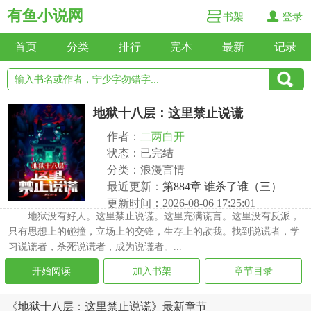
有鱼小说网
书架
登录
首页
分类
排行
完本
最新
记录
地狱十八层：这里禁止说谎
作者：
二两白开
状态：已完结
分类：浪漫言情
最近更新：
第884章 谁杀了谁（三）
更新时间：2026-08-06 17:25:01
地狱没有好人。这里禁止说谎。这里充满谎言。这里没有反派，
只有思想上的碰撞，立场上的交锋，生存上的敌我。找到说谎者，学
习说谎者，杀死说谎者，成为说谎者。...
开始阅读
加入书架
章节目录
《地狱十八层：这里禁止说谎》最新章节