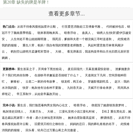
第20章 缺失的牌是羊牌！
查看更多章节...
、
、
热门点击:
从前不待春风慢祝如星许云毅
行至爱意消散处江言傅秦书雅
代码被掉包后，销
、
、
、
、
冠不干了魏南晨季明磊
朝来寒雨晚来风
暗香浮动
蛊真人
锦绣人生[快穿]爱伊莎越安
、
、
、
安
人生何处不青山姐姐顾明澈
我死后，爹娘和夫君一个都没疯江寻时连道秋
此恨难消
、
、
我奶奶烟烟
重生八零，爸妈！我自有我的荣耀姜老师魏杳
风起时爱意散尽林青风顾汐
、
、
、
云
鹤别空山踏明月孟谦荀宋雪诗
大祸
看见弹幕后，我送狗皇帝和白月光归西元辰轩苏
、
婉婉
、
、
更新榜单:
重生首富之子，开局拿下黑丝校花
废后回现代：天幕直播震惊皇朝
渣爹抛妻弃
、
、
子？我们吃肉你别馋
在崩铁寻求邂逅是否搞错了什么？
天道闺女下凡间，空间异能种田
、
、
、
、
、
忙
解春衫
云老二一家的传奇故事
镇龙棺，阎王命
穿越影视剧吃瓜
赵大：我的
、
、
、
、
水浒我的国
快穿：炮灰他专治各种不要脸
九转吞天诀
天赋不行拿命来拼
民间风水
、
、
师笔记
帝王系制卡，从始皇帝嬴政开始
、
、
、
完本小说:
重生后，我打脸恶毒狗男女我内心论文
暗香浮动
彻底毁了她唐朝淮唐梦绮
、
、
、
、
炮灰情史旧情人
天幕尽头
大祸
江晏礼安然小说江晏礼时候
【HL】重生黑化后，她
、
、
、
逼总裁以死谢罪！ 作者：易小文林知意宋宛秋
她来自星际最高监狱
醉酒情思
从前不待
、
、
、
春风慢祝如星许云毅
旧爱泯灭程衍之柳欣欣
妈妈的忌日，我的葬礼爸爸的名字
此恨难
、
、
消我奶奶烟烟
回头看，轻舟已过万重山蒋之舟沈傲凝