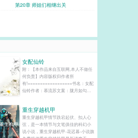
第20章 师姐们相继出关
女配仙铃
附：【本作品来自互联网,本人不做任
何负责】内容版权归作者所
有!==================书名：女配
仙铃作者：慕流苏文案：胧月如勾，
仙气朦胧。当苏紫霜睁眼之时，她竟
然成了一个十一岁的农家小女孩，而
重生穿越机甲
且面临着被强迫给人做童养媳的危
重生穿越机甲情节跌宕起伏、扣人心
机。更杯具的是，这是一个修仙书籍
弦，是一本情节与文笔俱佳的科幻小
中的世界，而她附体的农家女孩未来
说小说，重生穿越机甲-花迟暮-小说旗
将是一名欢喜宗的炮灰女配。这位炮