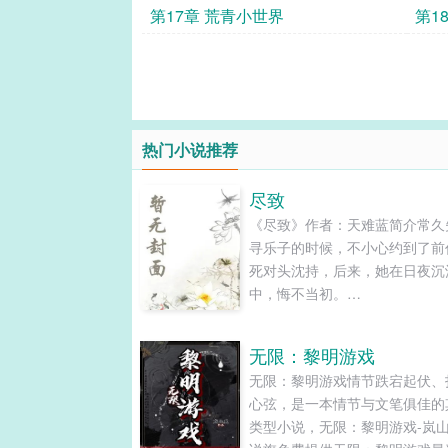
第17章 荒青小世界
第1
热门小说推荐
尽致
《尽致》作者：天难蓝简介常久
寻乐子的时候，不小心约到了前
死对头沈持，后来，她在日夜沉
中，悔不当初。
——————————————
第001章密约下了班，常久来到
无限：黎明游戏
的酒店房门口，敲了两下门。门
无限：黎明游戏情节跌宕起伏、
开了，常久低头从包里拿买好的
心弦，是一本情节与文笔俱佳的
“我在微信上说过了，你得用我
类型小说，无限：黎明游戏-岚山
东西。”“拿来。”常久听见了从