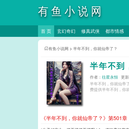
有鱼小说网
首 页
玄幻奇幻
修真武侠
都市情感
有鱼小说网
>
半年不到，你就仙帝了？
半年不到
作者：
往星永恒
更新时
半年不到，你就仙帝
费提供半年不到，你就
《半年不到，你就仙帝了？》第501章