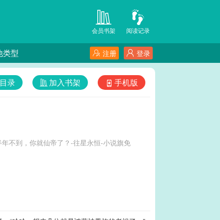
会员书架
阅读记录
他类型
注册
登录
目录
加入书架
手机版
年不到，你就仙帝了？-往星永恒-小说旗免