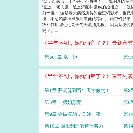
“公子好实力，了不得了不得啊！” 一道响亮的掌
“正是，老夫凰一道是鸿蒙神凰族的始祖之一，这
前一推：“这是老夫偶然所得的虚空幻影果，当做歉
祖并不想鸿蒙神凰族知道他的存在。 虚空幻影果
级和作用都远远高于先天混沌灵根。 因为系统说
罢了。...
《半年不到，你就仙帝了？》最新章节
第501章 凰一道
第5
《半年不到，你就仙帝了？》章节列表
第1章 开局签到百年天才修为！
第2
第5章 二师姐苏萱
第6
第9章 突破渡劫，美妙一夜
第1
第13章 墨阳剑宗的整体实力
第1