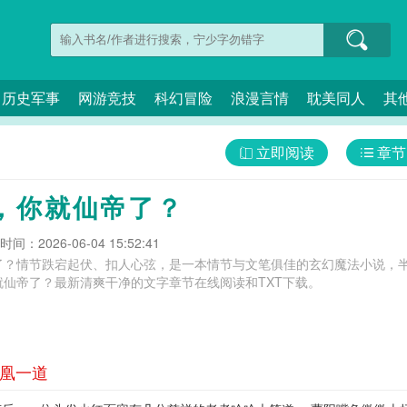
历史军事
网游竞技
科幻冒险
浪漫言情
耽美同人
其
立即阅读
章节
，你就仙帝了？
间：2026-06-04 15:52:41
了？情节跌宕起伏、扣人心弦，是一本情节与文笔俱佳的玄幻魔法小说，半
仙帝了？最新清爽干净的文字章节在线阅读和TXT下载。
 凰一道