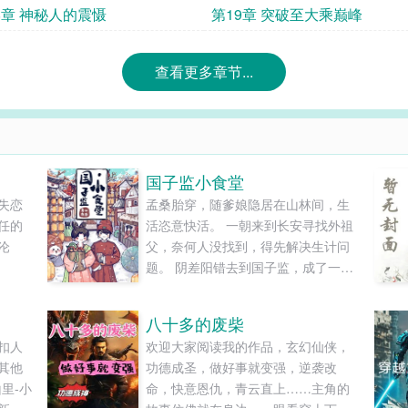
8章 神秘人的震慑
第19章 突破至大乘巅峰
查看更多章节...
国子监小食堂
失恋
孟桑胎穿，随爹娘隐居在山林间，生
任的
活恣意快活。 一朝来到长安寻找外祖
沦
父，奈何人没找到，得先解决生计问
题。 阴差阳错去到国子监，成了一位
—————
“平平无奇”小厨娘。 国子监，可谓是
了约好
天下学子向往的最高学府，什么都
八十多的废柴
很快
好，就是膳食太难吃。 菜淡、肉老、
扣人
欢迎大家阅读我的作品，玄幻仙侠，
套，
饭硬、汤苦，直吃得众学子面如菜
其他
功德成圣，做好事就变强，逆袭改
准备的
色，纷纷外出寻酒肆。 忽然某一日，
里-小
命，快意恩仇，青云直上……主角的
头顶传
国子监来了个新厨娘。 东坡肉、钵钵