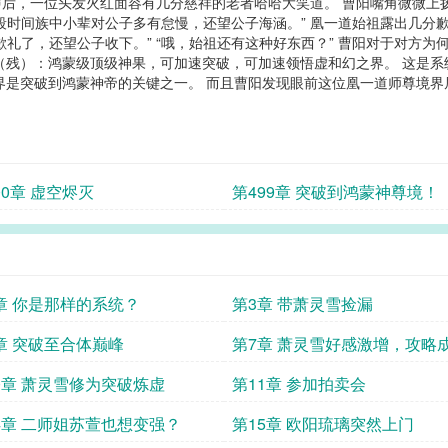
声后，一位头发火红面容有几分慈祥的老者哈哈大笑道。 曹阳嘴角微微上
段时间族中小辈对公子多有怠慢，还望公子海涵。” 凰一道始祖露出几分
礼了，还望公子收下。” “哦，始祖还有这种好东西？” 曹阳对于对方
（残）：鸿蒙级顶级神果，可加速突破，可加速领悟虚和幻之界。 这是
界是突破到鸿蒙神帝的关键之一。 而且曹阳发现眼前这位凰一道师尊境
00章 虚空烬灭
第499章 突破到鸿蒙神尊境！
章 你是那样的系统？
第3章 带萧灵雪捡漏
章 突破至合体巅峰
第7章 萧灵雪好感激增，攻略
0章 萧灵雪修为突破炼虚
第11章 参加拍卖会
4章 二师姐苏萱也想变强？
第15章 欧阳琉璃突然上门