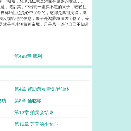
扬，“哈哈，想来几位就是鸿蒙神凰族的老祖了。”
歉意，随后其手中出现一虚实不定的果子，轻轻往
为何自称始祖也是心中了然的，这都是凰祖搞得，凰
系统反馈给他的信息，果子是鸿蒙域顶级宝物了，等
界居然是半步鸿蒙神帝境，只是凰一道他自己不知道
第498章 顺利
第4章 帮助萧灵雪觉醒仙体
成功
第8章 仙临城
第12章 拍卖会结束
第16章 苏萱的少女心