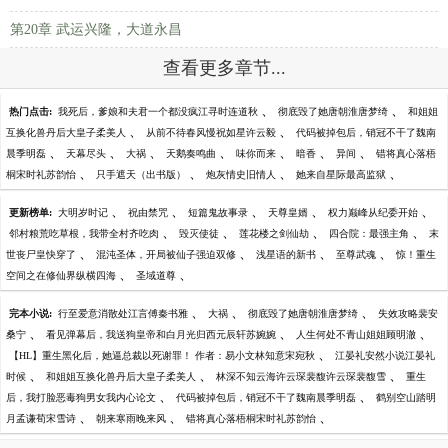
第20章 武运兴隆，大道永昌
查看更多章节...
、
、
热门点击:
我死后，爹娘和夫君一个都没疯江寻时连道秋
彻底毁了她唐朝淮唐梦绮
和姐姐
、
、
互换化兽丹后大皇子柔美人
从前不待春风慢祝如星许云毅
代码被掉包后，销冠不干了魏南
、
、
、
、
、
、
、
晨季明磊
天幕尽头
大祸
天鹅奏鸣曲
味你而来
暗香
异间
错将真心落梧
、
、
、
、
桐宋时礼苏韵怡
只手遮天（出书版）
炮灰情史旧情人
她来自星际最高监狱
、
、
、
、
、
更新榜单:
大明岁时记
祝由禁咒
短篇鬼故事录
天尊皇婿
权力巅峰从纪委开始
、
、
、
、
邻村粮荒吃草根，我带全村齐吃肉
毁灭使徒
莲花楼之剑仙劫
四合院：最强主角
末
、
、
、
、
世丧尸皇快穿了
混沌圣体，开局被仙子强迫双修
浅星语的新书
至尊武魂
惊！重生
、
、
空间之在修仙界纵横四海
圣域道尊
、
、
、
完本小说:
行至爱意消散处江言傅秦书雅
大祸
彻底毁了她唐朝淮唐梦绮
失效攻略裴安
、
、
、
桑宁
看见弹幕后，我送狗皇帝和白月光归西元辰轩苏婉婉
人生何处不青山姐姐顾明澈
、
【HL】重生黑化后，她逼总裁以死谢罪！ 作者：易小文林知意宋宛秋
江晏礼安然小说江晏礼
、
、
、
时候
和姐姐互换化兽丹后大皇子柔美人
林深不知云海许云琛裴馥许云琛裴馥雪
重生
、
、
后，我打脸恶毒狗男女我内心论文
代码被掉包后，销冠不干了魏南晨季明磊
鹤别空山踏明
、
、
、
月孟谦荀宋雪诗
朝来寒雨晚来风
错将真心落梧桐宋时礼苏韵怡