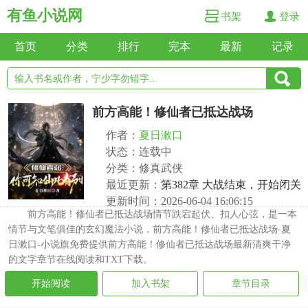
有鱼小说网
书架
登录
首页
分类
排行
完本
最新
记录
前方高能！修仙者已抵达战场
作者：
夏日漱口
状态：连载中
分类：修真武侠
最近更新：
第382章 大战结束，开始闭关
更新时间：2026-06-04 16:06:15
前方高能！修仙者已抵达战场情节跌宕起伏、扣人心弦，是一本
情节与文笔俱佳的玄幻魔法小说，前方高能！修仙者已抵达战场-夏
日漱口-小说旗免费提供前方高能！修仙者已抵达战场最新清爽干净
的文字章节在线阅读和TXT下载。
开始阅读
加入书架
章节目录