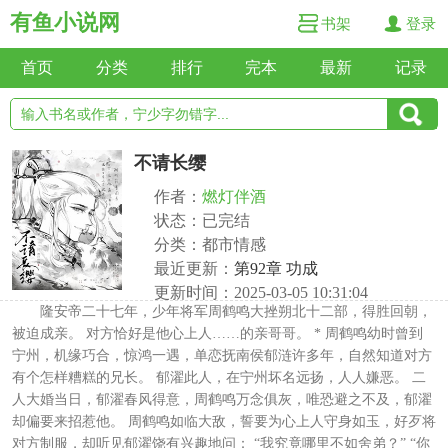
有鱼小说网
书架
登录
首页
分类
排行
完本
最新
记录
不请长缨
作者：
燃灯伴酒
状态：已完结
分类：都市情感
最近更新：
第92章 功成
更新时间：2025-03-05 10:31:04
隆安帝二十七年，少年将军周鹤鸣大挫朔北十二部，得胜回朝，
被迫成亲。 对方恰好是他心上人……的亲哥哥。 * 周鹤鸣幼时曾到
宁州，机缘巧合，惊鸿一遇，单恋抚南侯郁涟许多年，自然知道对方
有个怎样糟糕的兄长。 郁濯此人，在宁州坏名远扬，人人嫌恶。 二
人大婚当日，郁濯春风得意，周鹤鸣万念俱灰，唯恐避之不及，郁濯
却偏要来招惹他。 周鹤鸣如临大敌，誓要为心上人守身如玉，好歹将
对方制服，却听见郁濯饶有兴趣地问： “我究竟哪里不如舍弟？” “你