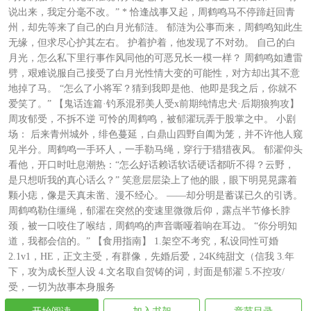
说出来，我定分毫不改。” * 恰逢战事又起，周鹤鸣马不停蹄赶回青
州，却先等来了自己的白月光郁涟。 郁涟为公事而来，周鹤鸣知此生
无缘，但求尽心护其左右。 护着护着，他发现了不对劲。 自己的白
月光，怎么私下里行事作风同他的可恶兄长一模一样？ 周鹤鸣如遭雷
劈，艰难说服自己接受了白月光性情大变的可能性，对方却出其不意
地掉了马。 “怎么了小将军？猜到我即是他、他即是我之后，你就不
爱笑了。” 【鬼话连篇·钓系混邪美人受x前期纯情忠犬·后期狼狗攻】
周攻郁受，不拆不逆 可怜的周鹤鸣，被郁濯玩弄于股掌之中。 小剧
场： 后来青州城外，绯色蔓延，白鼎山四野自阖为笼，并不许他人窥
见半分。周鹤鸣一手环人，一手勒马绳，穿行于猎猎夜风。 郁濯仰头
看他，开口时吐息潮热：“怎么好话赖话软话硬话都听不得？云野，
是只想听我的真心话么？” 笑意层层染上了他的眼，眼下明晃晃露着
颗小痣，像是天真未凿、漫不经心。 ——却分明是蓄谋已久的引诱。
周鹤鸣勒住缰绳，郁濯在突然的变速里微微后仰，露点半节修长脖
颈，被一口咬住了喉结，周鹤鸣的声音嘶哑着响在耳边。 “你分明知
道，我都会信的。” 【食用指南】 1.架空不考究，私设同性可婚
2.1v1，HE，正文主受，有群像，先婚后爱，24K纯甜文（信我 3.年
下，攻为成长型人设 4.文名取自贺铸的词，封面是郁濯 5.不控攻/
受，一切为故事本身服务