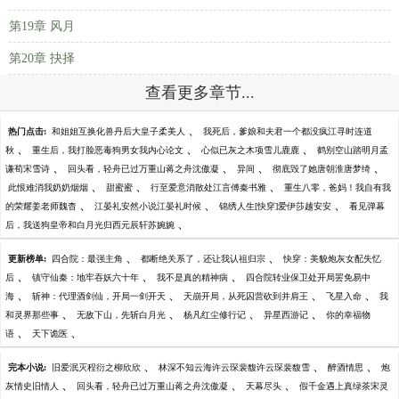
第19章 风月
第20章 抉择
查看更多章节...
、
热门点击:
和姐姐互换化兽丹后大皇子柔美人
我死后，爹娘和夫君一个都没疯江寻时连道
、
、
、
秋
重生后，我打脸恶毒狗男女我内心论文
心似已灰之木项雪儿鹿鹿
鹤别空山踏明月孟
、
、
、
、
谦荀宋雪诗
回头看，轻舟已过万重山蒋之舟沈傲凝
异间
彻底毁了她唐朝淮唐梦绮
、
、
、
此恨难消我奶奶烟烟
甜蜜蜜
行至爱意消散处江言傅秦书雅
重生八零，爸妈！我自有我
、
、
、
的荣耀姜老师魏杳
江晏礼安然小说江晏礼时候
锦绣人生[快穿]爱伊莎越安安
看见弹幕
、
后，我送狗皇帝和白月光归西元辰轩苏婉婉
、
、
更新榜单:
四合院：最强主角
都断绝关系了，还让我认祖归宗
快穿：美貌炮灰女配失忆
、
、
、
后
镇守仙秦：地牢吞妖六十年
我不是真的精神病
四合院转业保卫处开局罢免易中
、
、
、
、
海
斩神：代理酒剑仙，开局一剑开天
天崩开局，从死囚营砍到并肩王
飞星入命
我
、
、
、
、
和灵界那些事
无敌下山，先斩白月光
杨凡红尘修行记
异星西游记
你的幸福物
、
、
语
天下诡医
、
、
、
完本小说:
旧爱泯灭程衍之柳欣欣
林深不知云海许云琛裴馥许云琛裴馥雪
醉酒情思
炮
、
、
、
灰情史旧情人
回头看，轻舟已过万重山蒋之舟沈傲凝
天幕尽头
假千金遇上真绿茶宋灵