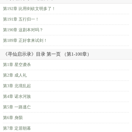
第192章 比用剑砍文明多了！
第191章 五行归一！
第190章 这剧本对吗？
第189章 正好拿来试剑！
《寻仙启示录》目录 第一页 （第1-100章）
第1章 星空袭杀
第2章 成人礼
第3章 北境乱起
第4章 诺水河族
第5章 一路逃亡
第6章 身陨
第7章 定居朝暮