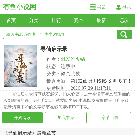
有鱼小说网
书架
登录
首页
分类
排行
完本
最新
记录
寻仙启示录
作者：
就爱吃火锅
状态：连载中
分类：修真武侠
最近更新：
第192章 比用剑砍文明多了！
更新时间：2026-07-29 11:17:11
寻仙启示录情节跌宕起伏、扣人心弦，是一本情节与文笔俱佳的
玄幻魔法小说，寻仙启示录-就爱吃火锅-小说旗免费提供寻仙启示录
最新清爽干净的文字章节在线阅读和TXT下载。
开始阅读
加入书架
章节目录
《寻仙启示录》最新章节