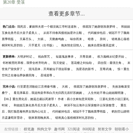
第20章 受箓
查看更多章节...
、
、
热门点击:
我死后，爹娘和夫君一个都没疯江寻时连道秋
彻底毁了她唐朝淮唐梦绮
和姐姐
、
、
互换化兽丹后大皇子柔美人
从前不待春风慢祝如星许云毅
代码被掉包后，销冠不干了魏南
、
、
、
、
、
、
、
晨季明磊
天幕尽头
大祸
天鹅奏鸣曲
味你而来
暗香
异间
错将真心落梧
、
、
、
、
桐宋时礼苏韵怡
只手遮天（出书版）
炮灰情史旧情人
她来自星际最高监狱
、
、
、
、
、
更新榜单:
大明岁时记
祝由禁咒
短篇鬼故事录
天尊皇婿
权力巅峰从纪委开始
、
、
、
、
邻村粮荒吃草根，我带全村齐吃肉
毁灭使徒
莲花楼之剑仙劫
四合院：最强主角
末
、
、
、
、
世丧尸皇快穿了
混沌圣体，开局被仙子强迫双修
浅星语的新书
至尊武魂
惊！重生
、
、
空间之在修仙界纵横四海
圣域道尊
、
、
、
完本小说:
行至爱意消散处江言傅秦书雅
大祸
彻底毁了她唐朝淮唐梦绮
失效攻略裴安
、
、
、
桑宁
看见弹幕后，我送狗皇帝和白月光归西元辰轩苏婉婉
人生何处不青山姐姐顾明澈
、
【HL】重生黑化后，她逼总裁以死谢罪！ 作者：易小文林知意宋宛秋
江晏礼安然小说江晏礼
、
、
、
时候
和姐姐互换化兽丹后大皇子柔美人
林深不知云海许云琛裴馥许云琛裴馥雪
重生
、
、
后，我打脸恶毒狗男女我内心论文
代码被掉包后，销冠不干了魏南晨季明磊
鹤别空山踏明
、
、
、
月孟谦荀宋雪诗
朝来寒雨晚来风
错将真心落梧桐宋时礼苏韵怡
友情链接：
棋笔趣
狗狗文学
趣书网
321阅读
868阅读
努努文学
朝朝看小