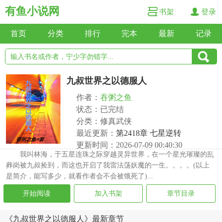
有鱼小说网
书架
登录
首页
分类
排行
完本
最新
记录
九叔世界之以德服人
作者：
吞粥之鱼
状态：已完结
分类：修真武侠
最近更新：
第2418章 七星逆转
更新时间：2026-07-09 00:40:30
我叫林海，于五星连珠之际穿越灵异世界，在一个星光璀璨的乱
葬岗被九叔捡到，而这也开启了我雷法荡妖魔的一生。。。。(以上
是简介，能写多少，就看作者会不会被饿死了)...
开始阅读
加入书架
章节目录
《九叔世界之以德服人》最新章节