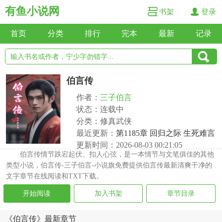
有鱼小说网
书架
登录
首页
分类
排行
完本
最新
记录
伯言传
作者：
三子伯言
状态：连载中
分类：修真武侠
最近更新：
第1185章 回归之际 生死难言
更新时间：2026-08-03 00:21:05
伯言传情节跌宕起伏、扣人心弦，是一本情节与文笔俱佳的其他
类型小说，伯言传-三子伯言-小说旗免费提供伯言传最新清爽干净的
文字章节在线阅读和TXT下载。
开始阅读
加入书架
章节目录
《伯言传》最新章节