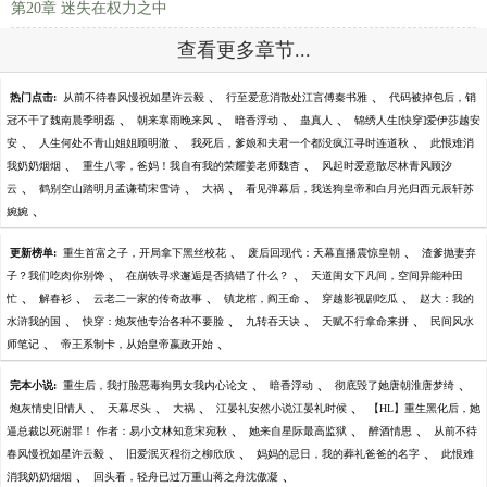
第20章 迷失在权力之中
查看更多章节...
、
、
热门点击:
从前不待春风慢祝如星许云毅
行至爱意消散处江言傅秦书雅
代码被掉包后，销
、
、
、
、
冠不干了魏南晨季明磊
朝来寒雨晚来风
暗香浮动
蛊真人
锦绣人生[快穿]爱伊莎越安
、
、
、
安
人生何处不青山姐姐顾明澈
我死后，爹娘和夫君一个都没疯江寻时连道秋
此恨难消
、
、
我奶奶烟烟
重生八零，爸妈！我自有我的荣耀姜老师魏杳
风起时爱意散尽林青风顾汐
、
、
、
云
鹤别空山踏明月孟谦荀宋雪诗
大祸
看见弹幕后，我送狗皇帝和白月光归西元辰轩苏
、
婉婉
、
、
更新榜单:
重生首富之子，开局拿下黑丝校花
废后回现代：天幕直播震惊皇朝
渣爹抛妻弃
、
、
子？我们吃肉你别馋
在崩铁寻求邂逅是否搞错了什么？
天道闺女下凡间，空间异能种田
、
、
、
、
、
忙
解春衫
云老二一家的传奇故事
镇龙棺，阎王命
穿越影视剧吃瓜
赵大：我的
、
、
、
、
水浒我的国
快穿：炮灰他专治各种不要脸
九转吞天诀
天赋不行拿命来拼
民间风水
、
、
师笔记
帝王系制卡，从始皇帝嬴政开始
、
、
、
完本小说:
重生后，我打脸恶毒狗男女我内心论文
暗香浮动
彻底毁了她唐朝淮唐梦绮
、
、
、
、
炮灰情史旧情人
天幕尽头
大祸
江晏礼安然小说江晏礼时候
【HL】重生黑化后，她
、
、
、
逼总裁以死谢罪！ 作者：易小文林知意宋宛秋
她来自星际最高监狱
醉酒情思
从前不待
、
、
、
春风慢祝如星许云毅
旧爱泯灭程衍之柳欣欣
妈妈的忌日，我的葬礼爸爸的名字
此恨难
、
、
消我奶奶烟烟
回头看，轻舟已过万重山蒋之舟沈傲凝