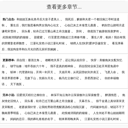
查看更多章节...
、
热门点击:
和姐姐互换化兽丹后大皇子柔美人
我死后，爹娘和夫君一个都没疯江寻时连道
、
、
、
秋
重生后，我打脸恶毒狗男女我内心论文
心似已灰之木项雪儿鹿鹿
鹤别空山踏明月孟
、
、
、
、
谦荀宋雪诗
回头看，轻舟已过万重山蒋之舟沈傲凝
异间
彻底毁了她唐朝淮唐梦绮
、
、
、
此恨难消我奶奶烟烟
甜蜜蜜
行至爱意消散处江言傅秦书雅
重生八零，爸妈！我自有我
、
、
、
的荣耀姜老师魏杳
江晏礼安然小说江晏礼时候
锦绣人生[快穿]爱伊莎越安安
看见弹幕
、
后，我送狗皇帝和白月光归西元辰轩苏婉婉
、
、
更新榜单:
四合院：最强主角
都断绝关系了，还让我认祖归宗
快穿：美貌炮灰女配失忆
、
、
、
后
镇守仙秦：地牢吞妖六十年
我不是真的精神病
四合院转业保卫处开局罢免易中
、
、
、
、
海
斩神：代理酒剑仙，开局一剑开天
天崩开局，从死囚营砍到并肩王
飞星入命
我
、
、
、
、
和灵界那些事
无敌下山，先斩白月光
杨凡红尘修行记
异星西游记
你的幸福物
、
、
语
天下诡医
、
、
、
完本小说:
旧爱泯灭程衍之柳欣欣
林深不知云海许云琛裴馥许云琛裴馥雪
醉酒情思
炮
、
、
、
灰情史旧情人
回头看，轻舟已过万重山蒋之舟沈傲凝
天幕尽头
假千金遇上真绿茶宋灵
、
、
灵宋毅然
老婆拔我针管，让我给男助理煮醒酒汤程心怡陆沉宴
代码被掉包后，销冠不干了
、
、
、
魏南晨季明磊
心似已灰之木项雪儿鹿鹿
此恨难消我奶奶烟烟
人生何处不青山姐姐顾明
、
、
、
、
澈
妈妈的忌日，我的葬礼爸爸的名字
朝来寒雨晚来风
江晏礼安然小说江晏礼时候