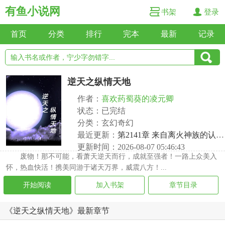
有鱼小说网
书架
登录
首页
分类
排行
完本
最新
记录
逆天之纵情天地
作者：
喜欢药蜀葵的凌元卿
状态：已完结
分类：玄幻奇幻
最近更新：
第2141章 来自离火神族的认可！
更新时间：2026-08-07 05:46:43
废物！那不可能，看萧天逆天而行，成就至强者！一路上众美入
怀，热血快活！携美同游于诸天万界，威震八方！...
开始阅读
加入书架
章节目录
《逆天之纵情天地》最新章节