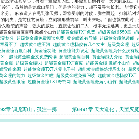
 随后逐渐在其掌心，有着一道金光闪过，那金光仿佛有着，天大的威压。
了冷汗，虽然他是龙虎山掌门，但是他的实力，却不及寻常长老。 毕竟
名分。 麻衣道人在见到张天师，即将受创的时候，腾空而起，打算给对方
何的闪失，是前往玄黄塔，立刻将那些前辈，叫出来吧。” 但也就在此时
头断裂的声音，强大的威压，直接让他们二人，根本无法逃离，更是无法寸进
能黄金瞳百度百科,傲娇小山竹
超能黄金瞳TXT免费
超级黄金瞳550章
超
境界划分
超级黄金瞳免费阅读免费
黄金瞳谁有异能
超级黄金瞳笔趣阁
0章看不了
超级黄金瞳王河
超能黄金瞳杨俊有几个女主
超级黄金瞳
超
级黄金瞳百度百科
黄金瞳功能
黄金瞳能力设定
超能黄金瞳为什么没有
TXT
超能黄金瞳全文免费阅读
超能黄金瞳百科
黄金瞳能力介绍
黄金
能黄金瞳
超级黄金瞳txt
超能黄金瞳TXT百度
超能黄金瞳 傲娇小山竹
超
金瞳异能来源
超能黄金瞳TXT八零电子书
超能黄金瞳修炼境界划分
超级
黄金瞳的能力
超级黄金神瞳
超级黄金瞳免费阅读
超能黄金瞳杨俊TXT
超级黄金眼瞳
超能黄金瞳TXT奇书网
超能黄金瞳傲娇小山竹
超能黄金
492章 调虎离山，孤注一掷
第6491章 天大造化，天罡灭