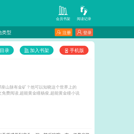
会员书架
阅读记录
他类型
注册
登录
目录
加入书架
手机版
哪座山脉有金矿？他可以知晓这个世界上的