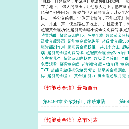
“而且不打算投降，那么今日就是你们的死期。”
在了地上。 强大的威压，让他额头之上，也布满
也完全都是因为，杨俊与他之间的情谊，以及他的
快走，将它交给我。” “你无论如何，不能出现任
人，扑通一声，便是跪在了地上。 并且发出了，骨
超能黄金瞳杨俊,超能黄金瞳小说全文免费阅读,超
特异功能
超能黄金瞳TXT免费全本
超能黄金瞳
级黄金瞳漫画
超能黄金瞳笔趣阁
超级黄金瞳55
瞳异能副作用
超能黄金瞳杨俊一共几个女主
超
读
超能黄金瞳免费阅读
超能黄金瞳 傲娇小山竹
女主有几个
超能黄金瞳杨俊
超级黄金瞳88
全
免费观看
超强黄金瞳
超能黄金瞳人物介绍
黄
TXT
超能黄金瞳杨俊免费阅读
超级黄金瞳顶点
得
超能黄金瞳txt
黄金瞳 能力
黄金瞳超级月亮
《超能黄金瞳》最新章节
第6493章 外敌好御，家贼难防
第6
《超能黄金瞳》章节列表