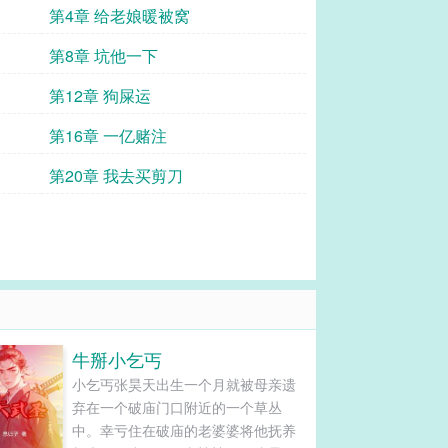
第4章 给老娘暖被窝
第8章 坑他一下
第12章 狗屎运
第16章 一亿赌注
第20章 我去买剪刀
牛掰小乞丐
小乞丐张昊天出生一个月就被母亲遗
弃在一个破庙门口附近的一个草丛
中。幸亏住在破庙的老婆婆将他抚养