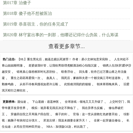
第017章 治傻子
第018章 傻子他不想被医治
第019章 恭喜宿主，你的任务完成了
第020章 林守宴出事的一刹那，他哪还记得什么伪装，什么筹谋
查看更多章节...
、
热门点击:
【HL】重生黑化后，她逼总裁以死谢罪！ 作者：易小文林知意宋宛秋
人生何处不
、
、
青山姐姐顾明澈
老婆拔我针管，让我给男助理煮醒酒汤程心怡陆沉宴
锦绣人生[快穿]爱伊莎
、
、
、
越安安
错将真心落梧桐宋时礼苏韵怡
暗香浮动
回头看，轻舟已过万重山蒋之舟沈傲
、
、
、
、
凝
重生之窈窈再爱我一次
蛊真人
我死后，爹娘和夫君一个都没疯江寻时连道秋
天
、
、
、
、
鹅奏鸣曲
从前不待春风慢祝如星许云毅
此恨难消我奶奶烟烟
朝来寒雨晚来风
旧爱
、
泯灭程衍之柳欣欣
、
、
、
更新榜单:
漫仙途
下山退婚：逍遥神医
全球游戏：领地又又又升级了
上交时空门，我
、
、
、
带华夏开发异世界
模拟：诡异看见我后决定不降临了
我在异界当反贼
修仙界破烂
、
、
、
、
王
穿越四合院之开局落户四合院
瘸子的剑
官场：这一世从拯救红色娇妻开始
综影
、
、
、
视：她脑子有病却过分强大
邪龙出狱：我送未婚妻全家升天！
全家一起穿越去修仙
长
、
、
生仙途：从苟在空间种田开始
NBA：加强版G6汤，科比跪了