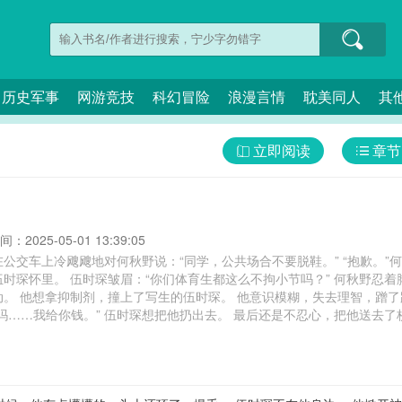
历史军事
网游竞技
科幻冒险
浪漫言情
耽美同人
其
立即阅读
章节
：2025-05-01 13:39:05
飕地对何秋野说：“同学，公共场合不要脱鞋。” “抱歉。”何秋野拔上了鞋，鞋里的小石子还没拿出来。
秋野忍着脚底剧痛，朝他默默竖了个中指。 第二次见
。 伍时琛黑了脸。
是不忍心，把他送去了校医院。 清醒后的何秋野想掐死自己。 第
混。 “我要报警了！”小混混捂着自己满脸的血鬼哭狼嚎，“我爸是警察。” “我舅舅是
，还能把你爸送进去。” 伍时琛蹲下身子看他，“你还报警吗，不报，我帮你。” 小流氓屁滚尿