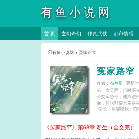
有鱼小说网
首 页
玄幻奇幻
修真武侠
都市情感
有鱼小说网
>
冤家路窄
冤家路窄
作者：
布兰琪
更新时间
第一次见面，伍时琛在公交车上冷飕
公交车急停，他跌进伍时琛怀里。 伍时琛皱眉：“你们体育生都这么不拘小节吗？” 何
面，何秋野信息素暴动。 他想拿抑制剂，撞上了写生的伍时琛。 他意识模糊，失去理智，蹭了蹭对方的身子。 好爽
“学长，你能咬我一口吗……我给你钱。” 伍时琛想把他扔出去。 最后还
三次见面，伍时琛替他打走了小巷里对他耍流氓的小混
联盟中心治安部副部长，我不仅能把你送进去
《冤家路窄》第68章 新生（全文完）
流地走了。 何秋野：这强大的bking味快要把我扑倒。 “你舅舅真是副部长啊。” “不是。”伍时琛抿唇道。 何秋野：…… 原来是假的高干子
弟。 “是正部长。”伍时琛纠正道。 何秋野：………… 冤家路窄是表达了什么意思,冤家路窄电影免费播放,冤家路窄小说,冤家路窄的拼音,布