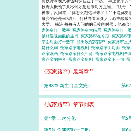
何秋野今晚又和伍时琛住在了一起。 早上起来的
兰琪
秋野大概顿了几秒钟才想起来对方是谁。 “秋哥！
神来，反问道：“你怎么跑这里来了？” “不是你
最少的还是何秋野。 何秋野看着众人，心中酸酸
大学。 楠漨 每每有人问他的母校的时候，他都会
家路窄打一数字
冤家路窄大结局
冤家路窄打一
鼠相遇视如敌的生肖
冤家路窄在今期
冤家路窄
窄面对面打一数字
熊出没冤家路窄
冤家路窄是
是什么词
冤家路窄电视剧
冤家路窄面对面
冤家
路窄漫画
冤家路窄什么生肖
冤家路窄电视剧全
家路窄的拼音
冤家路窄短剧
冤家路窄下一句
冤
《冤家路窄》最新章节
第68章 新生（全文完）
第6
《冤家路窄》章节列表
第1章 二次分化
第2
第5章 你能咬我一口吗
第6