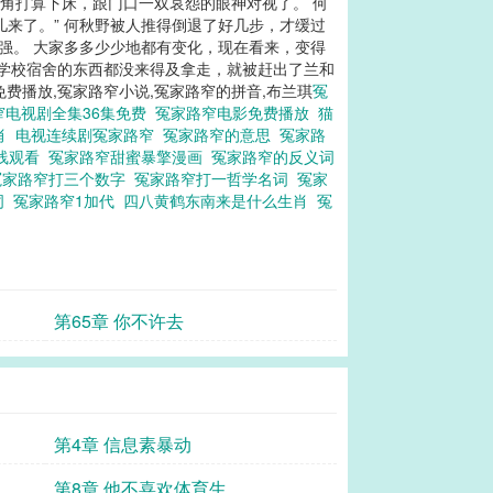
被角打算下床，跟门口一双哀怨的眼神对视了。 何
儿来了。” 何秋野被人推得倒退了好几步，才缓过
成强。 大家多多少少地都有变化，现在看来，变得
连学校宿舍的东西都没来得及拿走，就被赶出了兰和
免费播放,冤家路窄小说,冤家路窄的拼音,布兰琪
冤
窄电视剧全集36集免费
冤家路窄电影免费播放
猫
肖
电视连续剧冤家路窄
冤家路窄的意思
冤家路
线观看
冤家路窄甜蜜暴擎漫画
冤家路窄的反义词
冤家路窄打三个数字
冤家路窄打一哲学名词
冤家
词
冤家路窄1加代
四八黄鹤东南来是什么生肖
冤
第65章 你不许去
第4章 信息素暴动
第8章 他不喜欢体育生