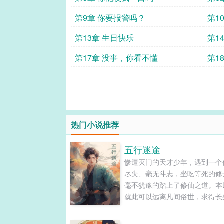
第9章 你要报警吗？
第1
第13章 生日快乐
第1
第17章 没事，你看不懂
第1
热门小说推荐
五行迷途
惨遭灭门的天才少年，遇到一个
尽失、毫无斗志，坐吃等死的修
毫不犹豫的踏上了修仙之道。本
就此可以远离凡间俗世，求得长
道，没想到开局就走错，修行之
为险恶，一路担惊受怕苟活修行