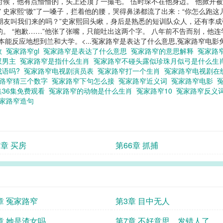
时候，他有点懵懵的，头上还顶了一撮毛。 伍时琛不在他身边。 他掀开
” 史家熙“嗷”了一嗓子，拦着他的腰，哭得鼻涕都流了出来：“你怎么跑这
男朋友叫我们来的吗？”史家熙回头瞅，身后是熟悉的短训队众人，还有李
的。 “抱歉……”他张了张嘴，只能吐出这两个字。 八年前不告而别，他
本能反应地想到兰和大学。<...冤家路窄是表达了什么意思,冤家路窄电影
数
冤家路窄gl
冤家路窄是表达了什么意思
冤家路窄的意思解释
冤家路
双男主
冤家路窄是指什么生肖
冤家路窄不碰头露似珍珠月似弓是什么生
成语吗?
冤家路窄电视剧演员表
冤家路窄打一个生肖
冤家路窄电视剧在
路窄猜三个数字
冤家路窄下句怎么接
冤家路窄近义词
冤家路窄电影
集36集免费观看
冤家路窄的动物是什么生肖
冤家路窄10
冤家路窄反义
家路窄造句
7章 买房
第66章 抓捕
章 冤家路窄
第3章 目中无人
章 她是渣女吗
第7章 不好意思，发错人了