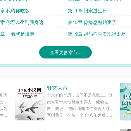
0章 我请你吃饭
第11章 回家过生日
4章 你可以坐到我身边
第15章 你掩息贴贴歪了
8章 一看就是短跑
第19章 起码不会表现得太差
查看更多章节...
轩玄大帝
修为
十六岁的肖恩，自问不是救世主。但
士，
如果有一天他有这个实力，他会去
以为
做！他说：“别让我知道你祸害人族，
生之
否则我见一个杀一个！”八年之后，他
路更
做到了！八年传奇，盖世不朽！...
，最