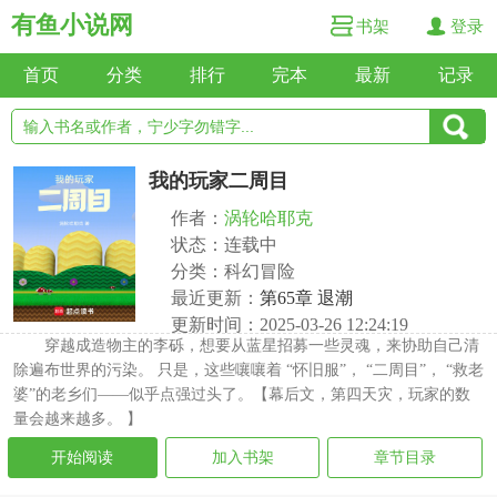
有鱼小说网
书架
登录
首页
分类
排行
完本
最新
记录
我的玩家二周目
作者：
涡轮哈耶克
状态：连载中
分类：科幻冒险
最近更新：
第65章 退潮
更新时间：2025-03-26 12:24:19
穿越成造物主的李砾，想要从蓝星招募一些灵魂，来协助自己清
除遍布世界的污染。 只是，这些嚷嚷着 “怀旧服”， “二周目”， “救老
婆”的老乡们——似乎点强过头了。【幕后文，第四天灾，玩家的数
量会越来越多。 】
开始阅读
加入书架
章节目录