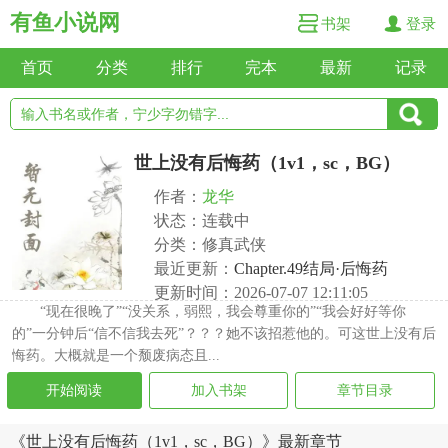
有鱼小说网
书架
登录
首页
分类
排行
完本
最新
记录
世上没有后悔药（1v1，sc，BG）
作者：
龙华
状态：连载中
分类：修真武侠
最近更新：
Chapter.49结局·后悔药
更新时间：2026-07-07 12:11:05
“现在很晚了”“没关系，弱熙，我会尊重你的”“我会好好等你
的”一分钟后“信不信我去死”？？？她不该招惹他的。可这世上没有后
悔药。大概就是一个颓废病态且...
开始阅读
加入书架
章节目录
《世上没有后悔药（1v1，sc，BG）》最新章节