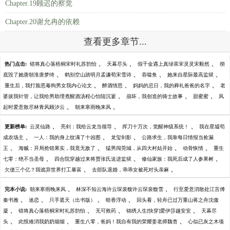
Chapter.19顾迟的察觉
Chapter.20谢允冉的依赖
查看更多章节...
、
、
、
热门点击:
错将真心落梧桐宋时礼苏韵怡
天幕尽头
假千金遇上真绿茶宋灵灵宋毅然
彻
、
、
、
、
底毁了她唐朝淮唐梦绮
鹤别空山踏明月孟谦荀宋雪诗
吞噬鱼
她来自星际最高监狱
、
、
、
重生后，我打脸恶毒狗男女我内心论文
醉酒情思
妈妈的忌日，我的葬礼爸爸的名字
老
、
、
、
婆拔我针管，让我给男助理煮醒酒汤程心怡陆沉宴
崩坏，我创造的骑士故事
甜蜜蜜
风
、
、
起时爱意散尽林青风顾汐云
朝来寒雨晚来风
、
、
、
更新榜单:
云灵仙路
亮剑：我给云龙当领导
挥刀十万次，觉醒神级系统！
我在星墟苟
、
、
、
成农场主
一人：我的身上纹满了十凶图
龙玺剑影
公路求生，我靠每日情报当捡漏
、
、
、
、
王
海贼：开局抢错果实，我竟无敌了
猛男闯莞城，从四大村姑开始
动骨恢情
重生
、
、
、
七零：绝不当圣母
四合院穿越过来将贾张氏送进监狱
修仙家族：我死后成了人参果树
、
、
欠债三个亿？我诡异世界打工暴富
去部队退婚，乖乖女被死对头亲麻
、
、
完本小说:
朝来寒雨晚来风
林深不知云海许云琛裴馥许云琛裴馥雪
行至爱意消散处江言傅
、
、
、
、
秦书雅
迷恋
只手遮天（出书版）
暗香浮动
回头看，轻舟已过万重山蒋之舟沈傲
、
、
、
、
凝
错将真心落梧桐宋时礼苏韵怡
无可救药
锦绣人生[快穿]爱伊莎越安安
天幕尽
、
、
、
头
此恨难消我奶奶烟烟
重生八零，爸妈！我自有我的荣耀姜老师魏杳
心似已灰之木项