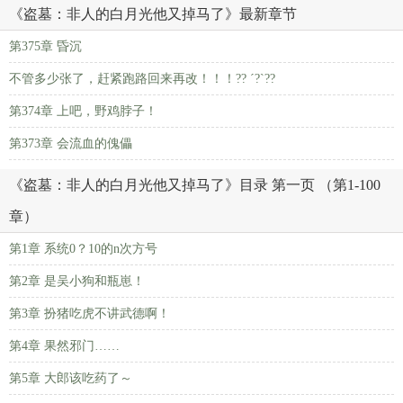
《盗墓：非人的白月光他又掉马了》最新章节
第375章 昏沉
不管多少张了，赶紧跑路回来再改！！！?? ˊ?ˋ??
第374章 上吧，野鸡脖子！
第373章 会流血的傀儡
《盗墓：非人的白月光他又掉马了》目录 第一页 （第1-100
章）
第1章 系统0？10的n次方号
第2章 是吴小狗和瓶崽！
第3章 扮猪吃虎不讲武德啊！
第4章 果然邪门……
第5章 大郎该吃药了～