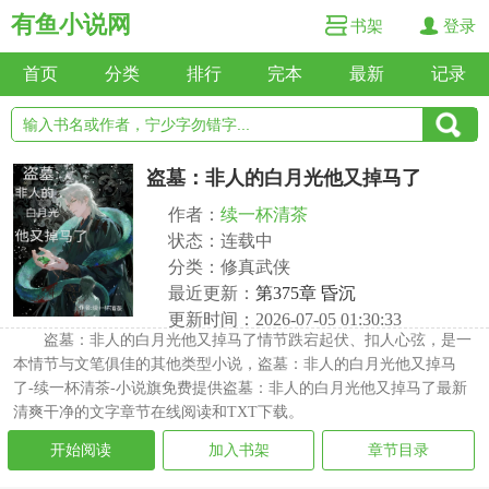
有鱼小说网
书架
登录
首页
分类
排行
完本
最新
记录
盗墓：非人的白月光他又掉马了
作者：
续一杯清茶
状态：连载中
分类：修真武侠
最近更新：
第375章 昏沉
更新时间：2026-07-05 01:30:33
盗墓：非人的白月光他又掉马了情节跌宕起伏、扣人心弦，是一
本情节与文笔俱佳的其他类型小说，盗墓：非人的白月光他又掉马
了-续一杯清茶-小说旗免费提供盗墓：非人的白月光他又掉马了最新
清爽干净的文字章节在线阅读和TXT下载。
开始阅读
加入书架
章节目录