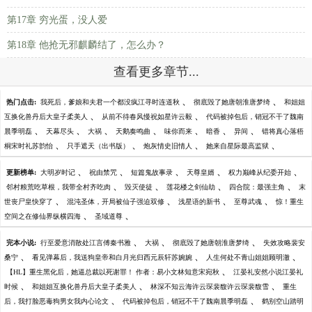
第17章 穷光蛋，没人爱
第18章 他抢无邪麒麟结了，怎么办？
查看更多章节...
、
、
热门点击:
我死后，爹娘和夫君一个都没疯江寻时连道秋
彻底毁了她唐朝淮唐梦绮
和姐姐
、
、
互换化兽丹后大皇子柔美人
从前不待春风慢祝如星许云毅
代码被掉包后，销冠不干了魏南
、
、
、
、
、
、
、
晨季明磊
天幕尽头
大祸
天鹅奏鸣曲
味你而来
暗香
异间
错将真心落梧
、
、
、
、
桐宋时礼苏韵怡
只手遮天（出书版）
炮灰情史旧情人
她来自星际最高监狱
、
、
、
、
、
更新榜单:
大明岁时记
祝由禁咒
短篇鬼故事录
天尊皇婿
权力巅峰从纪委开始
、
、
、
、
邻村粮荒吃草根，我带全村齐吃肉
毁灭使徒
莲花楼之剑仙劫
四合院：最强主角
末
、
、
、
、
世丧尸皇快穿了
混沌圣体，开局被仙子强迫双修
浅星语的新书
至尊武魂
惊！重生
、
、
空间之在修仙界纵横四海
圣域道尊
、
、
、
完本小说:
行至爱意消散处江言傅秦书雅
大祸
彻底毁了她唐朝淮唐梦绮
失效攻略裴安
、
、
、
桑宁
看见弹幕后，我送狗皇帝和白月光归西元辰轩苏婉婉
人生何处不青山姐姐顾明澈
、
【HL】重生黑化后，她逼总裁以死谢罪！ 作者：易小文林知意宋宛秋
江晏礼安然小说江晏礼
、
、
、
时候
和姐姐互换化兽丹后大皇子柔美人
林深不知云海许云琛裴馥许云琛裴馥雪
重生
、
、
后，我打脸恶毒狗男女我内心论文
代码被掉包后，销冠不干了魏南晨季明磊
鹤别空山踏明