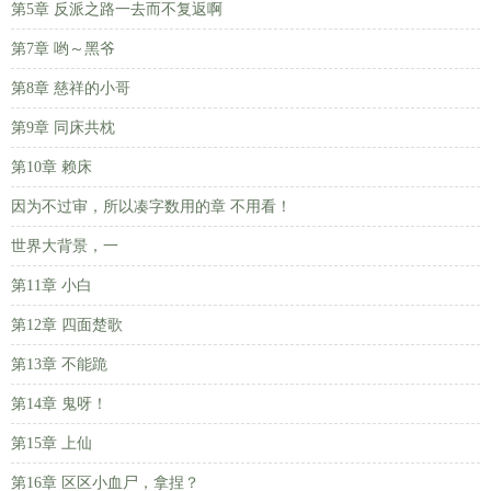
第5章 反派之路一去而不复返啊
第7章 哟～黑爷
第8章 慈祥的小哥
第9章 同床共枕
第10章 赖床
因为不过审，所以凑字数用的章 不用看！
世界大背景，一
第11章 小白
第12章 四面楚歌
第13章 不能跪
第14章 鬼呀！
第15章 上仙
第16章 区区小血尸，拿捏？