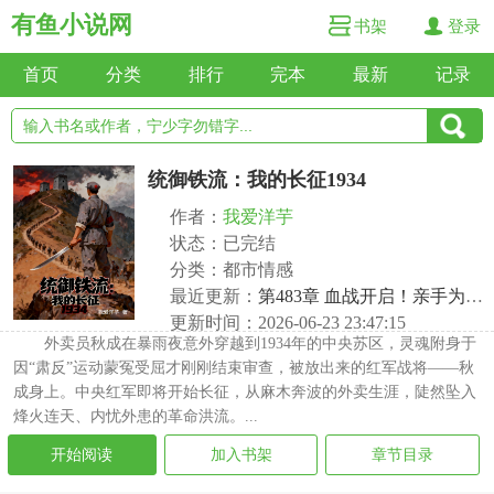
有鱼小说网
书架
登录
首页
分类
排行
完本
最新
记录
统御铁流：我的长征1934
作者：
我爱洋芋
状态：已完结
分类：都市情感
最近更新：
第483章 血战开启！亲手为古德里安打造坦克坟场
更新时间：2026-06-23 23:47:15
外卖员秋成在暴雨夜意外穿越到1934年的中央苏区，灵魂附身于
因“肃反”运动蒙冤受屈才刚刚结束审查，被放出来的红军战将——秋
成身上。中央红军即将开始长征，从麻木奔波的外卖生涯，陡然坠入
烽火连天、内忧外患的革命洪流。...
开始阅读
加入书架
章节目录