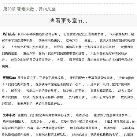
第20章 硝烟未散，弹雨又至
查看更多章节...
、
、
热门点击:
从前不待春风慢祝如星许云毅
行至爱意消散处江言傅秦书雅
代码被掉包后，销
、
、
、
、
冠不干了魏南晨季明磊
朝来寒雨晚来风
暗香浮动
蛊真人
锦绣人生[快穿]爱伊莎越安
、
、
、
安
人生何处不青山姐姐顾明澈
我死后，爹娘和夫君一个都没疯江寻时连道秋
此恨难消
、
、
我奶奶烟烟
重生八零，爸妈！我自有我的荣耀姜老师魏杳
风起时爱意散尽林青风顾汐
、
、
、
云
鹤别空山踏明月孟谦荀宋雪诗
大祸
看见弹幕后，我送狗皇帝和白月光归西元辰轩苏
、
婉婉
、
、
更新榜单:
重生首富之子，开局拿下黑丝校花
废后回现代：天幕直播震惊皇朝
渣爹抛妻弃
、
、
子？我们吃肉你别馋
在崩铁寻求邂逅是否搞错了什么？
天道闺女下凡间，空间异能种田
、
、
、
、
、
忙
解春衫
云老二一家的传奇故事
镇龙棺，阎王命
穿越影视剧吃瓜
赵大：我的
、
、
、
、
水浒我的国
快穿：炮灰他专治各种不要脸
九转吞天诀
天赋不行拿命来拼
民间风水
、
、
师笔记
帝王系制卡，从始皇帝嬴政开始
、
、
、
完本小说:
重生后，我打脸恶毒狗男女我内心论文
暗香浮动
彻底毁了她唐朝淮唐梦绮
、
、
、
、
炮灰情史旧情人
天幕尽头
大祸
江晏礼安然小说江晏礼时候
【HL】重生黑化后，她
、
、
、
逼总裁以死谢罪！ 作者：易小文林知意宋宛秋
她来自星际最高监狱
醉酒情思
从前不待
、
、
、
春风慢祝如星许云毅
旧爱泯灭程衍之柳欣欣
妈妈的忌日，我的葬礼爸爸的名字
此恨难