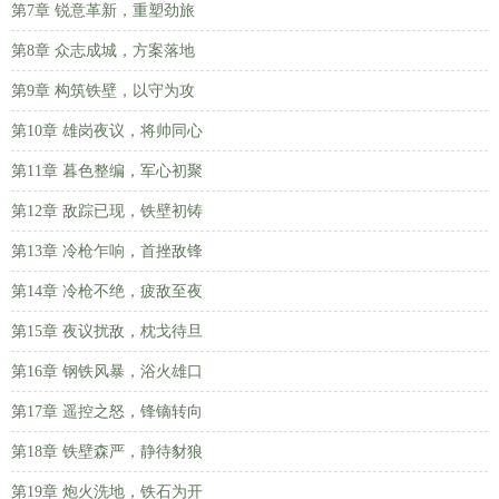
第7章 锐意革新，重塑劲旅
第8章 众志成城，方案落地
第9章 构筑铁壁，以守为攻
第10章 雄岗夜议，将帅同心
第11章 暮色整编，军心初聚
第12章 敌踪已现，铁壁初铸
第13章 冷枪乍响，首挫敌锋
第14章 冷枪不绝，疲敌至夜
第15章 夜议扰敌，枕戈待旦
第16章 钢铁风暴，浴火雄口
第17章 遥控之怒，锋镝转向
第18章 铁壁森严，静待豺狼
第19章 炮火洗地，铁石为开