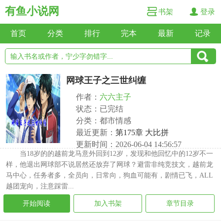
有鱼小说网
书架
登录
首页
分类
排行
完本
最新
记录
网球王子之三世纠缠
作者：
六六主子
状态：已完结
分类：都市情感
最近更新：
第175章 大比拼
更新时间：2026-06-04 14:56:57
当18岁的的越前龙马意外回到12岁，发现和他回忆中的12岁不一
样，他退出网球部不说居然还放弃了网球？避雷非纯竞技文，越前龙
马中心，任务者多，全员向，日常向，狗血可能有，剧情已飞，ALL
越团宠向，注意踩雷...
开始阅读
加入书架
章节目录