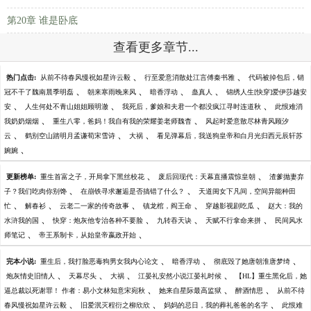
第20章 谁是卧底
查看更多章节...
、
、
热门点击:
从前不待春风慢祝如星许云毅
行至爱意消散处江言傅秦书雅
代码被掉包后，销
、
、
、
、
冠不干了魏南晨季明磊
朝来寒雨晚来风
暗香浮动
蛊真人
锦绣人生[快穿]爱伊莎越安
、
、
、
安
人生何处不青山姐姐顾明澈
我死后，爹娘和夫君一个都没疯江寻时连道秋
此恨难消
、
、
我奶奶烟烟
重生八零，爸妈！我自有我的荣耀姜老师魏杳
风起时爱意散尽林青风顾汐
、
、
、
云
鹤别空山踏明月孟谦荀宋雪诗
大祸
看见弹幕后，我送狗皇帝和白月光归西元辰轩苏
、
婉婉
、
、
更新榜单:
重生首富之子，开局拿下黑丝校花
废后回现代：天幕直播震惊皇朝
渣爹抛妻弃
、
、
子？我们吃肉你别馋
在崩铁寻求邂逅是否搞错了什么？
天道闺女下凡间，空间异能种田
、
、
、
、
、
忙
解春衫
云老二一家的传奇故事
镇龙棺，阎王命
穿越影视剧吃瓜
赵大：我的
、
、
、
、
水浒我的国
快穿：炮灰他专治各种不要脸
九转吞天诀
天赋不行拿命来拼
民间风水
、
、
师笔记
帝王系制卡，从始皇帝嬴政开始
、
、
、
完本小说:
重生后，我打脸恶毒狗男女我内心论文
暗香浮动
彻底毁了她唐朝淮唐梦绮
、
、
、
、
炮灰情史旧情人
天幕尽头
大祸
江晏礼安然小说江晏礼时候
【HL】重生黑化后，她
、
、
、
逼总裁以死谢罪！ 作者：易小文林知意宋宛秋
她来自星际最高监狱
醉酒情思
从前不待
、
、
、
春风慢祝如星许云毅
旧爱泯灭程衍之柳欣欣
妈妈的忌日，我的葬礼爸爸的名字
此恨难