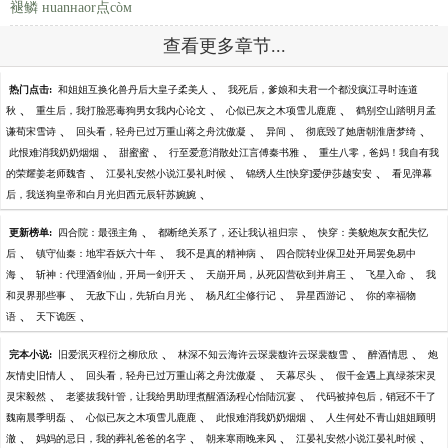
褪鳞 нuanнaor点còм
查看更多章节...
、
热门点击:
和姐姐互换化兽丹后大皇子柔美人
我死后，爹娘和夫君一个都没疯江寻时连道
、
、
、
秋
重生后，我打脸恶毒狗男女我内心论文
心似已灰之木项雪儿鹿鹿
鹤别空山踏明月孟
、
、
、
、
谦荀宋雪诗
回头看，轻舟已过万重山蒋之舟沈傲凝
异间
彻底毁了她唐朝淮唐梦绮
、
、
、
此恨难消我奶奶烟烟
甜蜜蜜
行至爱意消散处江言傅秦书雅
重生八零，爸妈！我自有我
、
、
、
的荣耀姜老师魏杳
江晏礼安然小说江晏礼时候
锦绣人生[快穿]爱伊莎越安安
看见弹幕
、
后，我送狗皇帝和白月光归西元辰轩苏婉婉
、
、
更新榜单:
四合院：最强主角
都断绝关系了，还让我认祖归宗
快穿：美貌炮灰女配失忆
、
、
、
后
镇守仙秦：地牢吞妖六十年
我不是真的精神病
四合院转业保卫处开局罢免易中
、
、
、
、
海
斩神：代理酒剑仙，开局一剑开天
天崩开局，从死囚营砍到并肩王
飞星入命
我
、
、
、
、
和灵界那些事
无敌下山，先斩白月光
杨凡红尘修行记
异星西游记
你的幸福物
、
、
语
天下诡医
、
、
、
完本小说:
旧爱泯灭程衍之柳欣欣
林深不知云海许云琛裴馥许云琛裴馥雪
醉酒情思
炮
、
、
、
灰情史旧情人
回头看，轻舟已过万重山蒋之舟沈傲凝
天幕尽头
假千金遇上真绿茶宋灵
、
、
灵宋毅然
老婆拔我针管，让我给男助理煮醒酒汤程心怡陆沉宴
代码被掉包后，销冠不干了
、
、
、
魏南晨季明磊
心似已灰之木项雪儿鹿鹿
此恨难消我奶奶烟烟
人生何处不青山姐姐顾明
、
、
、
、
澈
妈妈的忌日，我的葬礼爸爸的名字
朝来寒雨晚来风
江晏礼安然小说江晏礼时候