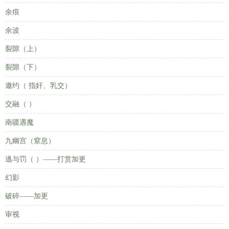
余痕
余波
裂隙（上）
裂隙（下）
邀约（ 指奸、乳交）
交融（ ）
南疆遇魔
九幽宫（窒息）
逃与罚（ ）——打赏加更
幻影
破碎——加更
审视