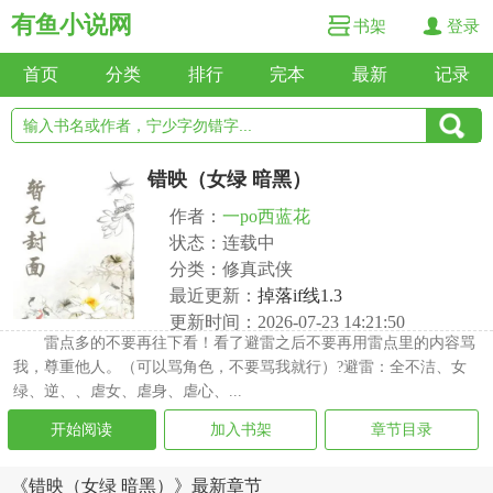
有鱼小说网
书架
登录
首页
分类
排行
完本
最新
记录
错映（女绿 暗黑）
作者：
一po西蓝花
状态：连载中
分类：修真武侠
最近更新：
掉落if线1.3
更新时间：2026-07-23 14:21:50
雷点多的不要再往下看！看了避雷之后不要再用雷点里的内容骂
我，尊重他人。（可以骂角色，不要骂我就行）?避雷：全不洁、女
绿、逆、、虐女、虐身、虐心、...
开始阅读
加入书架
章节目录
《错映（女绿 暗黑）》最新章节