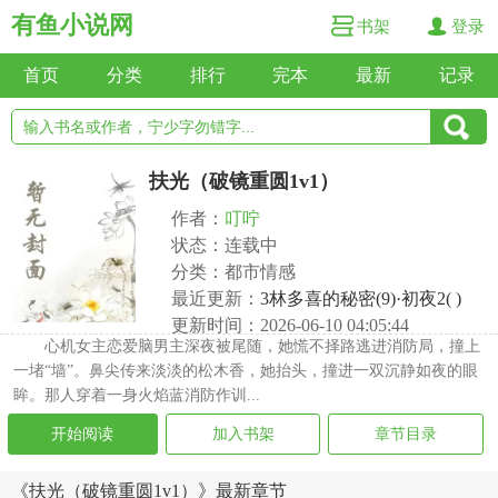
有鱼小说网
书架
登录
首页
分类
排行
完本
最新
记录
扶光（破镜重圆1v1）
作者：
叮咛
状态：连载中
分类：都市情感
最近更新：
3林多喜的秘密(9)·初夜2( )
更新时间：2026-06-10 04:05:44
心机女主恋爱脑男主深夜被尾随，她慌不择路逃进消防局，撞上
一堵“墙”。鼻尖传来淡淡的松木香，她抬头，撞进一双沉静如夜的眼
眸。那人穿着一身火焰蓝消防作训...
开始阅读
加入书架
章节目录
《扶光（破镜重圆1v1）》最新章节