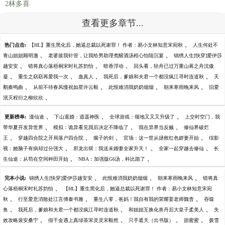
2林多喜
查看更多章节...
、
热门点击:
【HL】重生黑化后，她逼总裁以死谢罪！ 作者：易小文林知意宋宛秋
人生何处不
、
、
青山姐姐顾明澈
老婆拔我针管，让我给男助理煮醒酒汤程心怡陆沉宴
锦绣人生[快穿]爱伊莎
、
、
、
越安安
错将真心落梧桐宋时礼苏韵怡
暗香浮动
回头看，轻舟已过万重山蒋之舟沈傲
、
、
、
、
凝
重生之窈窈再爱我一次
蛊真人
我死后，爹娘和夫君一个都没疯江寻时连道秋
天
、
、
、
、
鹅奏鸣曲
从前不待春风慢祝如星许云毅
此恨难消我奶奶烟烟
朝来寒雨晚来风
旧爱
、
泯灭程衍之柳欣欣
、
、
、
更新榜单:
漫仙途
下山退婚：逍遥神医
全球游戏：领地又又又升级了
上交时空门，我
、
、
、
带华夏开发异世界
模拟：诡异看见我后决定不降临了
我在异界当反贼
修仙界破烂
、
、
、
、
王
穿越四合院之开局落户四合院
瘸子的剑
官场：这一世从拯救红色娇妻开始
综影
、
、
、
视：她脑子有病却过分强大
邪龙出狱：我送未婚妻全家升天！
全家一起穿越去修仙
长
、
、
生仙途：从苟在空间种田开始
NBA：加强版G6汤，科比跪了
、
、
、
完本小说:
锦绣人生[快穿]爱伊莎越安安
此恨难消我奶奶烟烟
朝来寒雨晚来风
错将真
、
心落梧桐宋时礼苏韵怡
【HL】重生黑化后，她逼总裁以死谢罪！ 作者：易小文林知意宋宛
、
、
、
秋
行至爱意消散处江言傅秦书雅
重生八零，爸妈！我自有我的荣耀姜老师魏杳
吞噬
、
、
、
鱼
我死后，爹娘和夫君一个都没疯江寻时连道秋
和姐姐互换化兽丹后大皇子柔美人
失
、
、
、
、
效攻略裴安桑宁
假千金遇上真绿茶宋灵灵宋毅然
只手遮天（出书版）
甜蜜蜜
拨雪