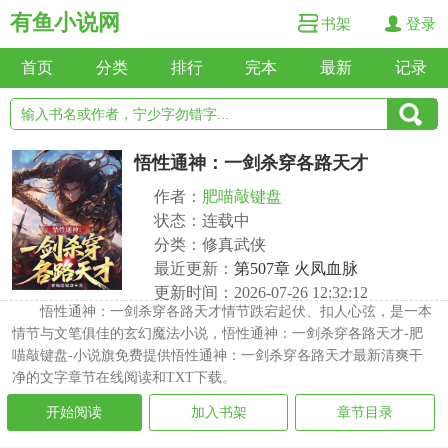
有鱼小说网
书架
登录
首页
分类
排行
完本
最新
记录
悟性通神：一剑杀穿各路天才
作者：
肥喵敲键盘
状态：连载中
分类：修真武侠
最近更新：
第507章 火凤血脉
更新时间：2026-07-26 12:32:12
悟性通神：一剑杀穿各路天才情节跌宕起伏、扣人心弦，是一本
情节与文笔俱佳的玄幻魔法小说，悟性通神：一剑杀穿各路天才-肥
喵敲键盘-小说旗免费提供悟性通神：一剑杀穿各路天才最新清爽干
净的文字章节在线阅读和TXT下载。
开始阅读
加入书架
章节目录