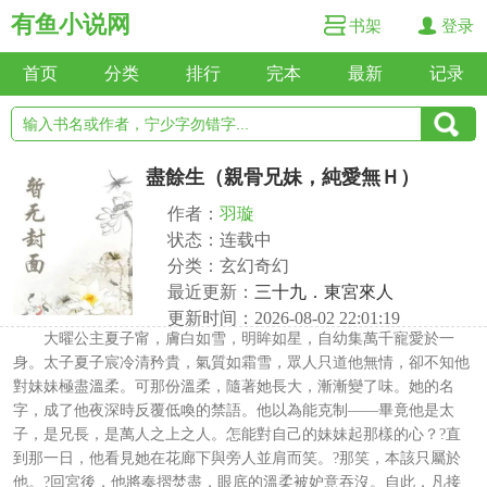
有鱼小说网
书架
登录
首页
分类
排行
完本
最新
记录
盡餘生（親骨兄妹，純愛無Ｈ）
作者：
羽璇
状态：连载中
分类：玄幻奇幻
最近更新：
三十九．東宮來人
更新时间：2026-08-02 22:01:19
大曜公主夏子甯，膚白如雪，明眸如星，自幼集萬千寵愛於一
身。太子夏子宸冷清矜貴，氣質如霜雪，眾人只道他無情，卻不知他
對妹妹極盡溫柔。可那份溫柔，隨著她長大，漸漸變了味。她的名
字，成了他夜深時反覆低喚的禁語。他以為能克制——畢竟他是太
子，是兄長，是萬人之上之人。怎能對自己的妹妹起那樣的心？?直
到那一日，他看見她在花廊下與旁人並肩而笑。?那笑，本該只屬於
他。?回宮後，他將奏摺焚盡，眼底的溫柔被妒意吞沒。自此，凡接