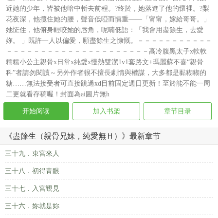
近她的少年，皆被他暗中斬去前程。?終於，她落進了他的懷裡。?梨
花夜深，他攬住她的腰，聲音低啞而慎重——「甯甯，嫁給哥哥。」
她怔住，他俯身輕咬她的唇角，呢喃低語：「我會用盡餘生，去愛
妳。 」既許一人以偏愛，願盡餘生之慷慨。－－－－－－－－－－－
－－－－－－－－－－－－－－－－－－－－－高冷腹黑太子x軟軟
糯糯小公主親骨x日常x純愛x慢熱雙潔1v1套路文+瑪麗蘇不喜“親骨
科”者請勿閱讀～另外作者很不擅長劇情與權謀，大多都是黏糊糊的
糖……無法接受者可直接跳過xd目前固定週日更新！至於能不能一周
二更就看存稿喔！封面為ai圖片無h
开始阅读
加入书架
章节目录
《盡餘生（親骨兄妹，純愛無Ｈ）》最新章节
三十九．東宮來人
三十八．初得青眼
三十七．入宮覲見
三十六．妳就是妳