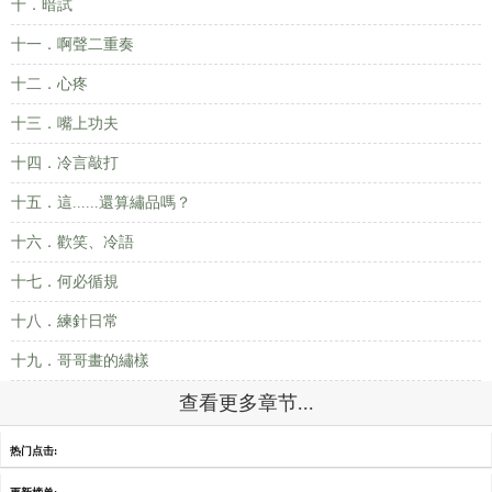
十．暗試
十一．啊聲二重奏
十二．心疼
十三．嘴上功夫
十四．冷言敲打
十五．這......還算繡品嗎？
十六．歡笑、冷語
十七．何必循規
十八．練針日常
十九．哥哥畫的繡樣
查看更多章节...
热门点击: