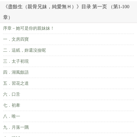
《盡餘生（親骨兄妹，純愛無Ｈ）》目录 第一页 （第1-100
章）
序章－她可是你的親妹妹！
一．文房四寶
二．這紙，妳還沒撿呢
三．太子初現
四．湖風餘語
五．習花之道
六．口舌
七．初牽
八．唯一
九．月落一隅