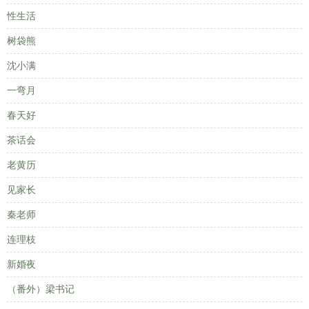
性生活
树袋熊
沈小满
一弯月
春天好
茶话会
老黄历
见家长
秦老师
连理枝
新婚夜
（番外）梁书记