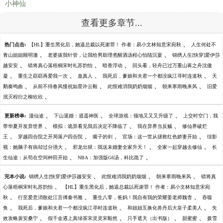
小神仙
查看更多章节...
、
热门点击:
【HL】重生黑化后，她逼总裁以死谢罪！ 作者：易小文林知意宋宛秋
人生何处不
、
、
青山姐姐顾明澈
老婆拔我针管，让我给男助理煮醒酒汤程心怡陆沉宴
锦绣人生[快穿]爱伊莎
、
、
、
越安安
错将真心落梧桐宋时礼苏韵怡
暗香浮动
回头看，轻舟已过万重山蒋之舟沈傲
、
、
、
、
凝
重生之窈窈再爱我一次
蛊真人
我死后，爹娘和夫君一个都没疯江寻时连道秋
天
、
、
、
、
鹅奏鸣曲
从前不待春风慢祝如星许云毅
此恨难消我奶奶烟烟
朝来寒雨晚来风
旧爱
、
泯灭程衍之柳欣欣
、
、
、
更新榜单:
漫仙途
下山退婚：逍遥神医
全球游戏：领地又又又升级了
上交时空门，我
、
、
、
带华夏开发异世界
模拟：诡异看见我后决定不降临了
我在异界当反贼
修仙界破烂
、
、
、
、
王
穿越四合院之开局落户四合院
瘸子的剑
官场：这一世从拯救红色娇妻开始
综影
、
、
、
视：她脑子有病却过分强大
邪龙出狱：我送未婚妻全家升天！
全家一起穿越去修仙
长
、
、
生仙途：从苟在空间种田开始
NBA：加强版G6汤，科比跪了
、
、
、
完本小说:
锦绣人生[快穿]爱伊莎越安安
此恨难消我奶奶烟烟
朝来寒雨晚来风
错将真
、
心落梧桐宋时礼苏韵怡
【HL】重生黑化后，她逼总裁以死谢罪！ 作者：易小文林知意宋宛
、
、
、
秋
行至爱意消散处江言傅秦书雅
重生八零，爸妈！我自有我的荣耀姜老师魏杳
吞噬
、
、
、
鱼
我死后，爹娘和夫君一个都没疯江寻时连道秋
和姐姐互换化兽丹后大皇子柔美人
失
、
、
、
、
效攻略裴安桑宁
假千金遇上真绿茶宋灵灵宋毅然
只手遮天（出书版）
甜蜜蜜
拨雪