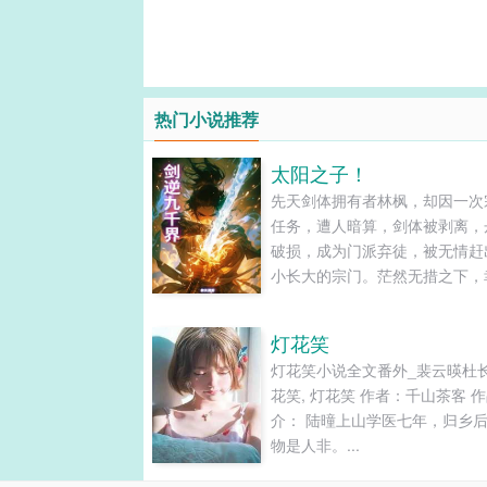
热门小说推荐
太阳之子！
先天剑体拥有者林枫，却因一次
任务，遭人暗算，剑体被剥离，
破损，成为门派弃徒，被无情赶
小长大的宗门。茫然无措之下，
上天垂怜，喜获天降神火，再修
道，重新激活剑体本源，铸就无
灯花笑
体。在人魔妖鬼仙神的诸天万界
灯花笑小说全文番外_裴云暎杜
杀出一天血路，剑逆九千界，林
花笑, 灯花笑 作者：千山茶客 
逆天之路，从天衍大陆开始….....
介： 陆曈上山学医七年，归乡
物是人非。...