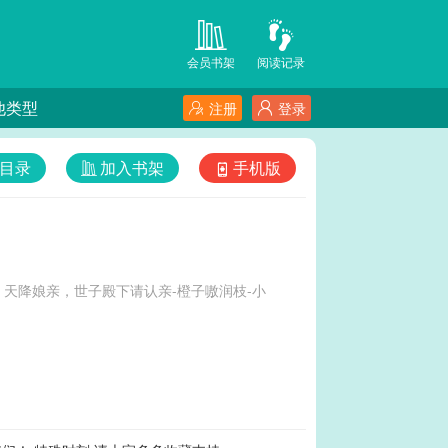
会员书架
阅读记录
他类型
注册
登录
目录
加入书架
手机版
天降娘亲，世子殿下请认亲-橙子嗷润枝-小