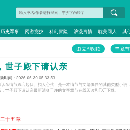
历史军事
网游竞技
科幻冒险
浪漫言情
耽美同人
其
立即阅读
章节
，世子殿下请认亲
新时间：2026-06-30 05:33:53
请认亲情节跌宕起伏、扣人心弦，是一本情节与文笔俱佳的其他类型小说，
亲，世子殿下请认亲最新清爽干净的文字章节在线阅读和TXT下载。
二十五章