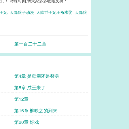
们！ 特殊时刻,请大家多多收藏支持：
世子妃
天降娘子动漫
天降世子妃王爷求娶
天降娘
第一百二十二章
第4章 是母亲还是替身
第8章 成王来了
第12章
第16章 柳映之的到来
第20章 好戏