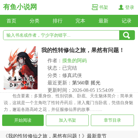
有鱼小说网
书架
登录
首页
分类
排行
完本
最新
记录
我的性转修仙之旅，果然有问题！
作者：
摸鱼的阿屿
状态：已完结
分类：修真武侠
最近更新：
第560章 摇光
更新时间：2026-08-05 15:54:09
包含要素：多重身份、性别切换、卧底、天生魅体简介：简单来
说，这就是一个主角吃了性转丹药后，潜入魔门当卧底，凭借自身魅
力，邂逅各路高岭之花，并征服修仙界的故事……...
开始阅读
加入书架
章节目录
《我的性转修仙之旅，果然有问题！》最新章节