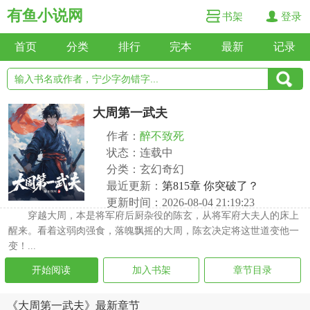
有鱼小说网
书架
登录
首页
分类
排行
完本
最新
记录
大周第一武夫
作者：
醉不致死
状态：连载中
分类：玄幻奇幻
最近更新：
第815章 你突破了？
更新时间：2026-08-04 21:19:23
穿越大周，本是将军府后厨杂役的陈玄，从将军府大夫人的床上
醒来。看着这弱肉强食，落魄飘摇的大周，陈玄决定将这世道变他一
变！...
开始阅读
加入书架
章节目录
《大周第一武夫》最新章节