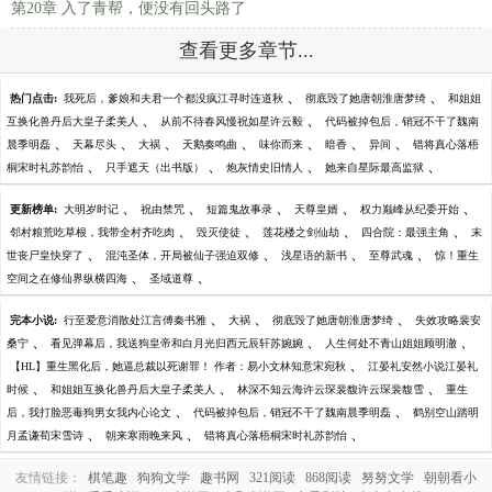
第20章 入了青帮，便没有回头路了
查看更多章节...
、
、
热门点击:
我死后，爹娘和夫君一个都没疯江寻时连道秋
彻底毁了她唐朝淮唐梦绮
和姐姐
、
、
互换化兽丹后大皇子柔美人
从前不待春风慢祝如星许云毅
代码被掉包后，销冠不干了魏南
、
、
、
、
、
、
、
晨季明磊
天幕尽头
大祸
天鹅奏鸣曲
味你而来
暗香
异间
错将真心落梧
、
、
、
、
桐宋时礼苏韵怡
只手遮天（出书版）
炮灰情史旧情人
她来自星际最高监狱
、
、
、
、
、
更新榜单:
大明岁时记
祝由禁咒
短篇鬼故事录
天尊皇婿
权力巅峰从纪委开始
、
、
、
、
邻村粮荒吃草根，我带全村齐吃肉
毁灭使徒
莲花楼之剑仙劫
四合院：最强主角
末
、
、
、
、
世丧尸皇快穿了
混沌圣体，开局被仙子强迫双修
浅星语的新书
至尊武魂
惊！重生
、
、
空间之在修仙界纵横四海
圣域道尊
、
、
、
完本小说:
行至爱意消散处江言傅秦书雅
大祸
彻底毁了她唐朝淮唐梦绮
失效攻略裴安
、
、
、
桑宁
看见弹幕后，我送狗皇帝和白月光归西元辰轩苏婉婉
人生何处不青山姐姐顾明澈
、
【HL】重生黑化后，她逼总裁以死谢罪！ 作者：易小文林知意宋宛秋
江晏礼安然小说江晏礼
、
、
、
时候
和姐姐互换化兽丹后大皇子柔美人
林深不知云海许云琛裴馥许云琛裴馥雪
重生
、
、
后，我打脸恶毒狗男女我内心论文
代码被掉包后，销冠不干了魏南晨季明磊
鹤别空山踏明
、
、
、
月孟谦荀宋雪诗
朝来寒雨晚来风
错将真心落梧桐宋时礼苏韵怡
友情链接：
棋笔趣
狗狗文学
趣书网
321阅读
868阅读
努努文学
朝朝看小