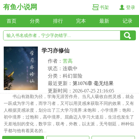
有鱼小说网
书架
登录
首页
分类
排行
完本
最新
记录
学习亦修仙
作者：
苦高
状态：连载中
分类：科幻冒险
最近更新：
第1076章 毫无结果
更新时间：2026-07-25 21:16:05
书山有路勤为径，学海无涯苦作舟。当凡人吸收自然灵感，就会
一跃成为学习者，而学习者，又可以用灵感来获取不同的效果，又有
人根据灵感浓度，划分出了三大学习境界:未饱和，小学境界；饱和，
初中境界；过饱和，高中境界。屈曲迈入学习大道后，生活也发生了
天差地别的变化，数学宗，联考，外教，以太派，无号朝廷，种种似
乎都与他有着莫名的...