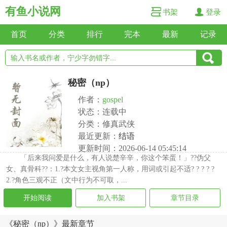
有鱼小说网
书架
登录
首页
分类
排行
完本
最新
记录
秘密（np）
作者：
gospel
状态：连载中
分类：修真武侠
最近更新：
结语
更新时间：2026-06-14 05:45:14
「后来我问爱是什么，有人说楚辛辛，你这个笨蛋！」??伪父
女、真骨科??：1.?本文女主视角第一人称，用词或引起不适? ? ? ? ?
2.?角色三观不正（文中行为不可取，...
开始阅读
加入书架
章节目录
《秘密（np）》最新章节