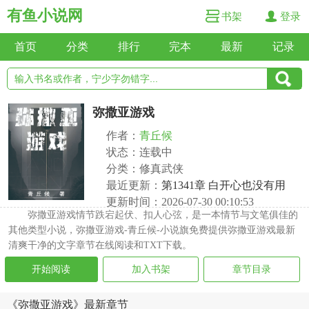
有鱼小说网
书架
登录
首页
分类
排行
完本
最新
记录
弥撒亚游戏
作者：
青丘候
状态：连载中
分类：修真武侠
最近更新：
第1341章 白开心也没有用
更新时间：2026-07-30 00:10:53
弥撒亚游戏情节跌宕起伏、扣人心弦，是一本情节与文笔俱佳的
其他类型小说，弥撒亚游戏-青丘候-小说旗免费提供弥撒亚游戏最新
清爽干净的文字章节在线阅读和TXT下载。
开始阅读
加入书架
章节目录
《弥撒亚游戏》最新章节