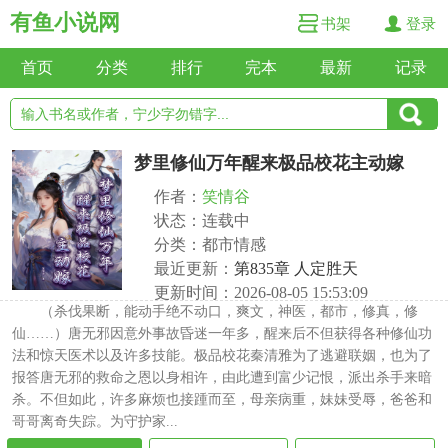
有鱼小说网
书架
登录
首页
分类
排行
完本
最新
记录
梦里修仙万年醒来极品校花主动嫁
作者：
笑情谷
状态：连载中
分类：都市情感
最近更新：
第835章 人定胜天
更新时间：2026-08-05 15:53:09
（杀伐果断，能动手绝不动口，爽文，神医，都市，修真，修
仙……）唐无邪因意外事故昏迷一年多，醒来后不但获得各种修仙功
法和惊天医术以及许多技能。极品校花秦清雅为了逃避联姻，也为了
报答唐无邪的救命之恩以身相许，由此遭到富少记恨，派出杀手来暗
杀。不但如此，许多麻烦也接踵而至，母亲病重，妹妹受辱，爸爸和
哥哥离奇失踪。为守护家...