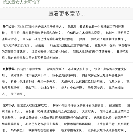
第20章女人太可怕了
查看更多章节...
、
热门点击:
和姐姐互换化兽丹后大皇子柔美人
我死后，爹娘和夫君一个都没疯江寻时连道
、
、
、
秋
重生后，我打脸恶毒狗男女我内心论文
心似已灰之木项雪儿鹿鹿
鹤别空山踏明月孟
、
、
、
、
谦荀宋雪诗
回头看，轻舟已过万重山蒋之舟沈傲凝
异间
彻底毁了她唐朝淮唐梦绮
、
、
、
此恨难消我奶奶烟烟
甜蜜蜜
行至爱意消散处江言傅秦书雅
重生八零，爸妈！我自有我
、
、
、
的荣耀姜老师魏杳
江晏礼安然小说江晏礼时候
锦绣人生[快穿]爱伊莎越安安
看见弹幕
、
后，我送狗皇帝和白月光归西元辰轩苏婉婉
、
、
更新榜单:
四合院：最强主角
都断绝关系了，还让我认祖归宗
快穿：美貌炮灰女配失忆
、
、
、
后
镇守仙秦：地牢吞妖六十年
我不是真的精神病
四合院转业保卫处开局罢免易中
、
、
、
、
海
斩神：代理酒剑仙，开局一剑开天
天崩开局，从死囚营砍到并肩王
飞星入命
我
、
、
、
、
和灵界那些事
无敌下山，先斩白月光
杨凡红尘修行记
异星西游记
你的幸福物
、
、
语
天下诡医
、
、
、
完本小说:
旧爱泯灭程衍之柳欣欣
林深不知云海许云琛裴馥许云琛裴馥雪
醉酒情思
炮
、
、
、
灰情史旧情人
回头看，轻舟已过万重山蒋之舟沈傲凝
天幕尽头
假千金遇上真绿茶宋灵
、
、
灵宋毅然
老婆拔我针管，让我给男助理煮醒酒汤程心怡陆沉宴
代码被掉包后，销冠不干了
、
、
、
魏南晨季明磊
心似已灰之木项雪儿鹿鹿
此恨难消我奶奶烟烟
人生何处不青山姐姐顾明
、
、
、
、
澈
妈妈的忌日，我的葬礼爸爸的名字
朝来寒雨晚来风
江晏礼安然小说江晏礼时候