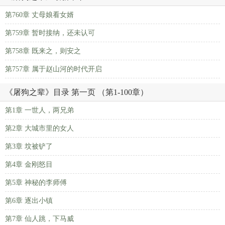
第760章 丈母娘看女婿
第759章 暂时接纳，还未认可
第758章 既来之，则安之
第757章 属于赵山河的时代开启
《屠狗之辈》目录 第一页 （第1-100章）
第1章 一世人，两兄弟
第2章 大城市里的女人
第3章 坟被铲了
第4章 金刚怒目
第5章 神秘的李师傅
第6章 逐出小镇
第7章 仙人跳，下马威