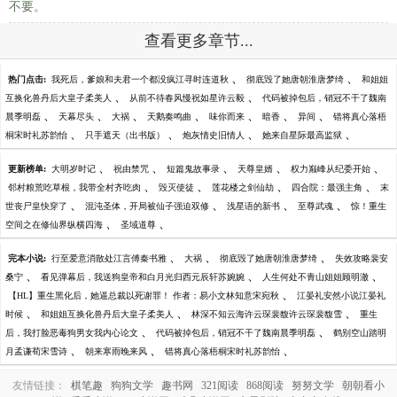
不要。
查看更多章节...
、
、
热门点击:
我死后，爹娘和夫君一个都没疯江寻时连道秋
彻底毁了她唐朝淮唐梦绮
和姐姐
、
、
互换化兽丹后大皇子柔美人
从前不待春风慢祝如星许云毅
代码被掉包后，销冠不干了魏南
、
、
、
、
、
、
、
晨季明磊
天幕尽头
大祸
天鹅奏鸣曲
味你而来
暗香
异间
错将真心落梧
、
、
、
、
桐宋时礼苏韵怡
只手遮天（出书版）
炮灰情史旧情人
她来自星际最高监狱
、
、
、
、
、
更新榜单:
大明岁时记
祝由禁咒
短篇鬼故事录
天尊皇婿
权力巅峰从纪委开始
、
、
、
、
邻村粮荒吃草根，我带全村齐吃肉
毁灭使徒
莲花楼之剑仙劫
四合院：最强主角
末
、
、
、
、
世丧尸皇快穿了
混沌圣体，开局被仙子强迫双修
浅星语的新书
至尊武魂
惊！重生
、
、
空间之在修仙界纵横四海
圣域道尊
、
、
、
完本小说:
行至爱意消散处江言傅秦书雅
大祸
彻底毁了她唐朝淮唐梦绮
失效攻略裴安
、
、
、
桑宁
看见弹幕后，我送狗皇帝和白月光归西元辰轩苏婉婉
人生何处不青山姐姐顾明澈
、
【HL】重生黑化后，她逼总裁以死谢罪！ 作者：易小文林知意宋宛秋
江晏礼安然小说江晏礼
、
、
、
时候
和姐姐互换化兽丹后大皇子柔美人
林深不知云海许云琛裴馥许云琛裴馥雪
重生
、
、
后，我打脸恶毒狗男女我内心论文
代码被掉包后，销冠不干了魏南晨季明磊
鹤别空山踏明
、
、
、
月孟谦荀宋雪诗
朝来寒雨晚来风
错将真心落梧桐宋时礼苏韵怡
友情链接：
棋笔趣
狗狗文学
趣书网
321阅读
868阅读
努努文学
朝朝看小