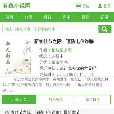
有鱼小说网
书架
登录
首页
分类
排行
完本
最新
记录
新春佳节之际，谨防电信诈骗
作者：
柏拉图之壁
状态：连载中
分类：都市情感
最近更新：
请让我去你的世界吧。
更新时间：2026-06-06 14:24:51
十年没联系过的高中同学，突然发来一条短信：“你想摸我的胸
吗？”庆祝226春节的短篇，努力日更到结尾。主角大部分时间是
受。...
开始阅读
加入书架
章节目录
《新春佳节之际，谨防电信诈骗》最新章节