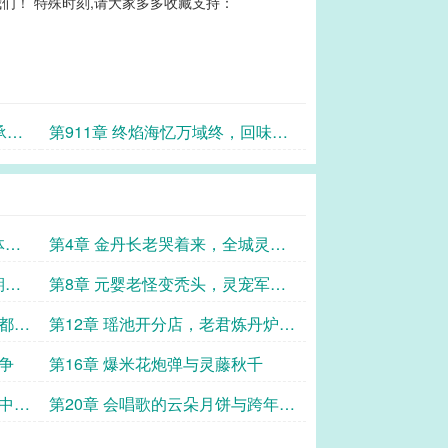
们！ 特殊时刻,请大家多多收藏支持：
承酿
第911章 终焰海忆万域终，回味酿
存千代忆
体升
第4章 金丹长老哭着来，全城灵植
集体蹦迪
期竟
第8章 元婴老怪变秃头，灵宠军团
集体反水
帝都想
第12章 瑶池开分店，老君炼丹炉改
爆米花机
争
第16章 爆米花炮弹与灵藤秋千
界中秋
第20章 会唱歌的云朵月饼与跨年夜
狂欢