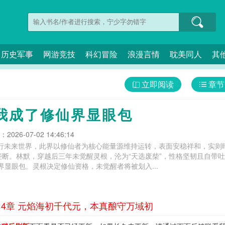
历史军事
网游竞技
科幻冒险
浪漫言情
耽美同人
其
立即阅读
章节
我成了修仙界显眼包
026-07-02 14:46:14
至平行未来世界，此界以修仙者为核心能量源维持运转，表面安稳祥和，实
垄断。林默，穿越后三年未觉醒灵根，沦为“天选废柴”，性格坚韧且自带
修仙界显眼包。灵根决定修仙资格，未觉醒者将被划入...
4章 元焰海初千代元，本真酿守万域初