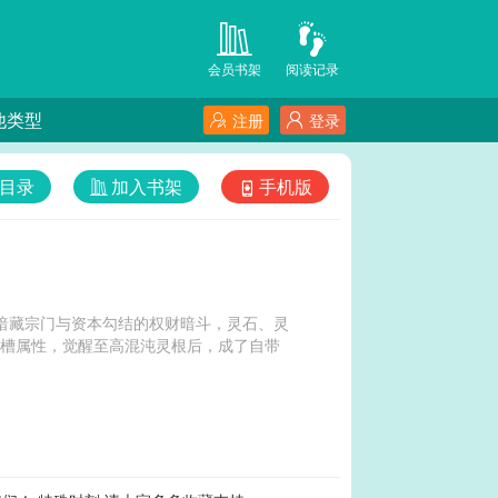
会员书架
阅读记录
他类型
注册
登录
目录
加入书架
手机版
则暗藏宗门与资本勾结的权财暗斗，灵石、灵
吐槽属性，觉醒至高混沌灵根后，成了自带