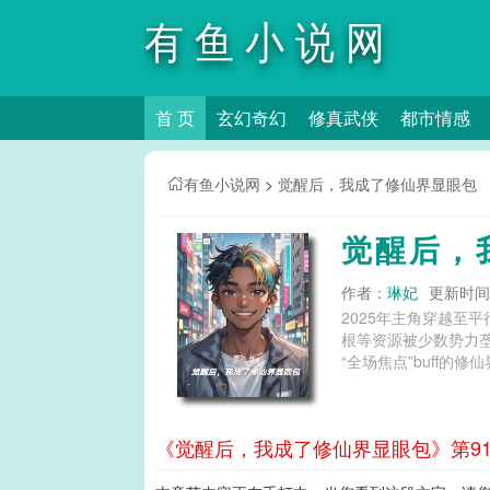
有鱼小说网
首 页
玄幻奇幻
修真武侠
都市情感
有鱼小说网
>
觉醒后，我成了修仙界显眼包
觉醒后，
作者：
琳妃
更新时间：2
2025年主角穿越
根等资源被少数势力
“全场焦点”buff的
《觉醒后，我成了修仙界显眼包》第91