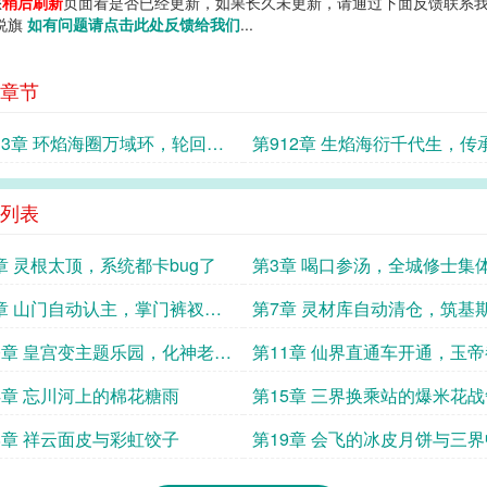
您
稍后刷新
页面看是否已经更新，如果长久未更新，请通过下面反馈联系我
小说旗
如有问题请点击此处反馈给我们
...
章节
13章 环焰海圈万域环，轮回酿
第912章 生焰海衍千代生，传
代圈
续万域衍
列表
章 灵根太顶，系统都卡bug了
第3章 喝口参汤，全城修士集
了个小级
章 山门自动认主，掌门裤衩变
第7章 灵材库自动清仓，筑基
靠跳大神突破
0章 皇宫变主题乐园，化神老祖
第11章 仙界直通车开通，玉
游
来打卡
4章 忘川河上的棉花糖雨
第15章 三界换乘站的爆米花战
8章 祥云面皮与彩虹饺子
第19章 会飞的冰皮月饼与三
宴