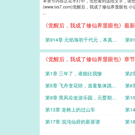
本章节内容正在手打中，当您看到这段文字，请
(www.ixs7.com)觉醒后，我成了修仙界显眼包 
...
《觉醒后，我成了修仙界显眼包》最新
第914章 元焰海初千代元，本真酿
第9
守万域初
转千
《觉醒后，我成了修仙界显眼包》章节
第1章 三年了，谁能比我惨
第2
第5章 飞舟变花轿，道童集体跳广
第6
场舞
锦旗
第9章 黑风谷改游乐园，元婴期保
第1
安看大门
当导
第13章 龙椅上的过山车
第1
第17章 混沌仙府的新菜谱
第1