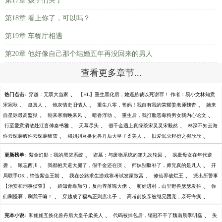
第17章 孩子们哭了
第18章 看上你了，可以吗？
第19章 车餐厅相遇
第20章 他好像自己那个结婚五年再没回来的男人
查看更多章节...
、
热门点击:
穿越：无双大当家
【HL】重生黑化后，她逼总裁以死谢罪！ 作者：易小文林知意
、
、
、
、
宋宛秋
蛊真人
炮灰情史旧情人
重生八零，爸妈！我自有我的荣耀姜老师魏杳
她来
、
、
、
、
自星际最高监狱
朝来寒雨晚来风
暗香浮动
重生后，我打脸恶毒狗男女我内心论文
、
、
、
行至爱意消散处江言傅秦书雅
天幕尽头
假千金遇上真绿茶宋灵灵宋毅然
林深不知云海
、
、
、
许云琛裴馥许云琛裴馥雪
和姐姐互换化兽丹后大皇子柔美人
旧爱泯灭程衍之柳欣欣
、
、
更新榜单:
紫金幻影：我的黑篮系统
盗墓：与废物系统的第九次轮回
疯批母女在年代逆
、
、
、
、
袭
顾忘西川
我都抱天道大腿了，假千金还在演
师妹别脑补了，师兄真的是凡人
开
、
、
、
局联手OK，缔造紫金王朝
我在公路求生游戏靠考试发家致富
修仙界破烂王
派出所警事
、
、
、
【治安和刑事侦查】
娇知青靠颠勺，反向养落魄大佬
萌娃进村，山里野兽瑟瑟发抖
你
、
、
、
们刷怪啊，刷我干嘛！
穿越成了福岛正则庶出子
高考前换亲被继兄团宠，亲哥悔疯
、
、
完本小说:
和姐姐互换化兽丹后大皇子柔美人
代码被掉包后，销冠不干了魏南晨季明磊
失