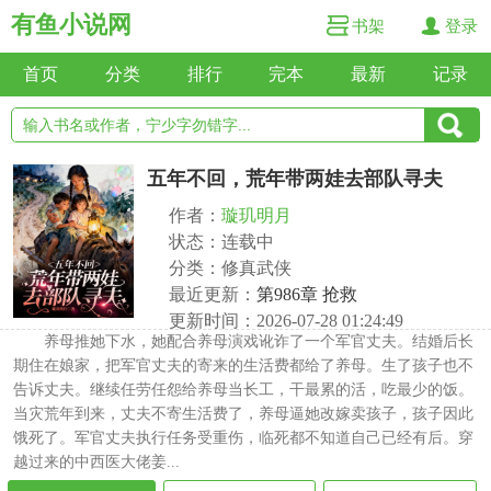
有鱼小说网
书架
登录
首页
分类
排行
完本
最新
记录
五年不回，荒年带两娃去部队寻夫
作者：
璇玑明月
状态：连载中
分类：修真武侠
最近更新：
第986章 抢救
更新时间：2026-07-28 01:24:49
养母推她下水，她配合养母演戏讹诈了一个军官丈夫。结婚后长
期住在娘家，把军官丈夫的寄来的生活费都给了养母。生了孩子也不
告诉丈夫。继续任劳任怨给养母当长工，干最累的活，吃最少的饭。
当灾荒年到来，丈夫不寄生活费了，养母逼她改嫁卖孩子，孩子因此
饿死了。军官丈夫执行任务受重伤，临死都不知道自己已经有后。穿
越过来的中西医大佬姜...