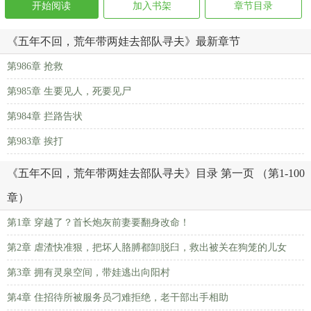
开始阅读
加入书架
章节目录
《五年不回，荒年带两娃去部队寻夫》最新章节
第986章 抢救
第985章 生要见人，死要见尸
第984章 拦路告状
第983章 挨打
《五年不回，荒年带两娃去部队寻夫》目录 第一页 （第1-100
章）
第1章 穿越了？首长炮灰前妻要翻身改命！
第2章 虐渣快准狠，把坏人胳膊都卸脱臼，救出被关在狗笼的儿女
第3章 拥有灵泉空间，带娃逃出向阳村
第4章 住招待所被服务员刁难拒绝，老干部出手相助