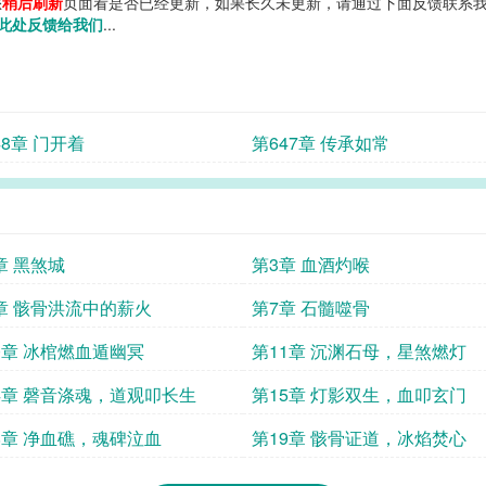
您
稍后刷新
页面看是否已经更新，如果长久未更新，请通过下面反馈联系我
此处反馈给我们
...
48章 门开着
第647章 传承如常
章 黑煞城
第3章 血酒灼喉
章 骸骨洪流中的薪火
第7章 石髓噬骨
0章 冰棺燃血遁幽冥
第11章 沉渊石母，星煞燃灯
4章 磬音涤魂，道观叩长生
第15章 灯影双生，血叩玄门
8章 净血礁，魂碑泣血
第19章 骸骨证道，冰焰焚心