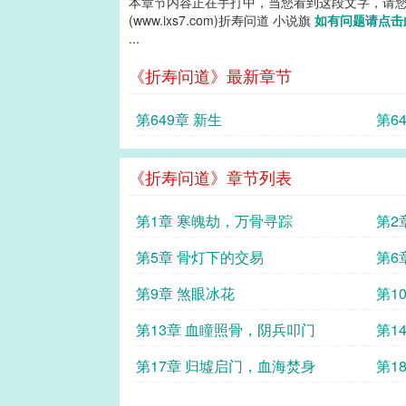
本章节内容正在手打中，当您看到这段文字，请
(www.ixs7.com)折寿问道 小说旗
如有问题请点击
...
《折寿问道》最新章节
第649章 新生
第6
《折寿问道》章节列表
第1章 寒魄劫，万骨寻踪
第2
第5章 骨灯下的交易
第6
第9章 煞眼冰花
第1
第13章 血瞳照骨，阴兵叩门
第1
第17章 归墟启门，血海焚身
第1