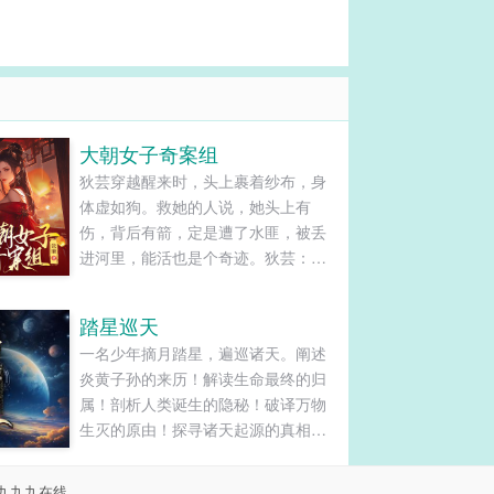
大朝女子奇案组
狄芸穿越醒来时，头上裹着纱布，身
体虚如狗。救她的人说，她头上有
伤，背后有箭，定是遭了水匪，被丢
进河里，能活也是个奇迹。狄芸：不
可能，就没见过既不劫财又不劫色的
匪！她要找出真相，好不容易能活，
踏星巡天
不能稀里糊涂再死。谁能想，遇到一
一名少年摘月踏星，遍巡诸天。阐述
个柯南附体的皇帝大叔，走哪儿哪儿
炎黄子孙的来历！解读生命最终的归
死人，还老是被冤枉。小侯爷给皇帝
属！剖析人类诞生的隐秘！破译万物
查案，脑袋天天挂在裤腰上。狄芸：
生灭的原由！探寻诸天起源的真相！
我来查。小侯爷：别找死……狄芸：
洞察平行宇宙的奥秘！揭示宇宙存在
查完了，凶手不是人。皇帝大叔：
的目的！它以一名少年的视角，开启
好，以后这官你来做！狄芸在男权凝
九九九在线