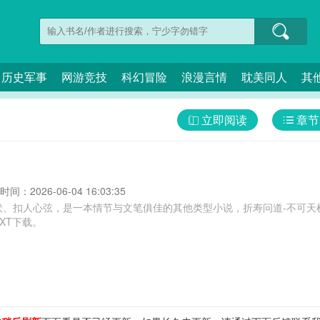
历史军事
网游竞技
科幻冒险
浪漫言情
耽美同人
其
立即阅读
章节
间：2026-06-04 16:03:35
伏、扣人心弦，是一本情节与文笔俱佳的其他类型小说，折寿问道-不可天
XT下载。