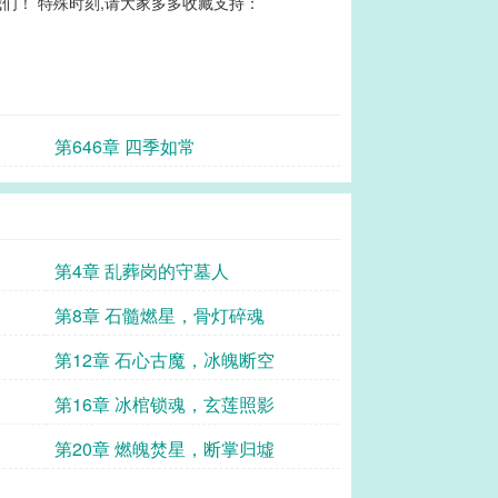
们！ 特殊时刻,请大家多多收藏支持：
第646章 四季如常
第4章 乱葬岗的守墓人
第8章 石髓燃星，骨灯碎魂
第12章 石心古魔，冰魄断空
第16章 冰棺锁魂，玄莲照影
第20章 燃魄焚星，断掌归墟