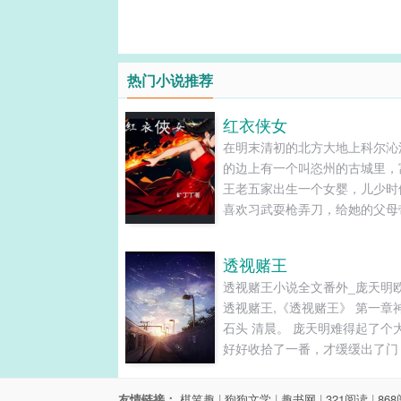
热门小说推荐
红衣侠女
在明末清初的北方大地上科尔沁
的边上有一个叫恣州的古城里，
王老五家出生一个女婴，儿少时
喜欢习武耍枪弄刀，给她的父母
许多麻烦，父母想着女大了先给
管理账目，那成想却养成了一个
透视赌王
头。这个丫头长大了可不得了，
透视赌王小说全文番外_庞天明
仗义，路见不平就出手，成为当
透视赌王,《透视赌王》 第一章
女豪杰大英雄！......
石头 清晨。 庞天明难得起了个
好好收拾了一番，才缓缓出了门
着本市的玉石一条街走去。...
友情链接：
棋笔趣
|
狗狗文学
|
趣书网
|
321阅读
|
86