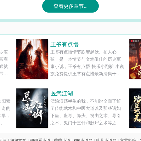
查看更多章节...
王爷有点懵
沙漠
王爷有点懵情节跌宕起伏、扣人心
富商
弦，是一本情节与文笔俱佳的历史军
候就
事小说，王爷有点懵-快乐小跑驴-小说
带来
旗免费提供王爷有点懵最新清爽干净
家里
的文字章节在线阅读和TXT下载。...
野丫
医武江湖
行侠
欧阳素
漂泊浪荡半生的我，不能说全面了解
地的
神奇的
了传统武术和中医大道以及那些诸如
大早，
下蛊、蛊毒、降头、祝由之术、导引
，朝
之术、鬼门十三针和赶尸之术等之类
的“神秘”文化，只能说初步了解了这一
类的学问。在这本书里，我会以我半
8阅读
|
努努文学
|
朝朝看小说
|
香香小说
|
896小说网
|
叶凡小说网
|
六零影院
|