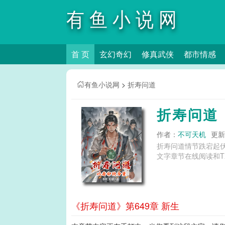
有鱼小说网
首 页
玄幻奇幻
修真武侠
都市情感
有鱼小说网
>
折寿问道
折寿问道
作者：
不可天机
更新时
折寿问道情节跌宕起
文字章节在线阅读和T
《折寿问道》第649章 新生