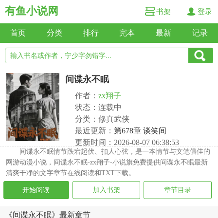
有鱼小说网
书架
登录
首页
分类
排行
完本
最新
记录
间谍永不眠
作者：
zx翔子
状态：连载中
分类：修真武侠
最近更新：
第678章 谈笑间
更新时间：2026-08-07 06:38:53
间谍永不眠情节跌宕起伏、扣人心弦，是一本情节与文笔俱佳的
网游动漫小说，间谍永不眠-zx翔子-小说旗免费提供间谍永不眠最新
清爽干净的文字章节在线阅读和TXT下载。
开始阅读
加入书架
章节目录
《间谍永不眠》最新章节