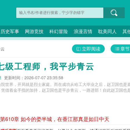
历史军事
网游竞技
科幻冒险
浪漫言情
耽美同人
其
立即阅读
章节
青云
七级工程师，我平步青云
狸
更新时间：2026-07-07 23:35:58
合院世界，开局就是烈士家庭。而在成功从哈工大毕业之后，赵卫国也是
。凭借着金手指的加持，赵卫国也是平步青云，一路进部！自此赵卫国也
第610章 如今的娄半城，在香江那真是如日中天