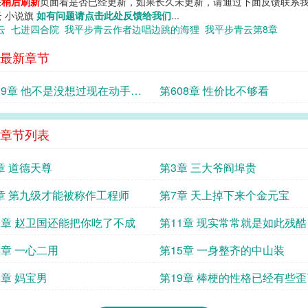
您
稍后刷新
页面看是否已经更新，如果长久未更新，请通过下面反馈联系我
云 小说旗
如有问题请点击此处反馈给我们
...
青云
七进四合院
我平步青云作者边唱边跳的海狸
我平步青云第8章
最新章节
09章 他不是没想过现在动手，
第608章 性价比不够看
样做没意义
章节列表
章 道德天尊
第3章 三大爷阎埠贵
章 第九级才能被称作工程师
第7章 天上掉下来个金元宝
0章 赵卫国还能把你吃了不成
第11章 现实常常就是如此残酷
4章 一心二用
第15章 一身整齐的中山装
8章 妈宝男
第19章 棒梗的性格已经有些歪