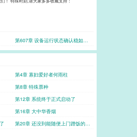
们！ 特殊时刻,请大家多多收藏支持：
第607章 设备运行状态确认稳如老
狗
第4章 寡妇爱好者何雨柱
第8章 特殊票种
第12章 系统终于正式启动了
第16章 大中华香烟
了
第20章 还没到能随便上门蹭饭的程
度