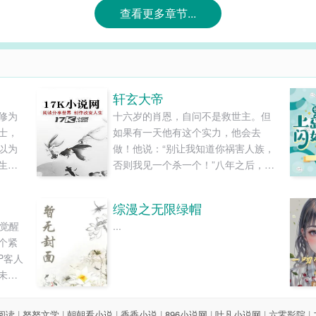
查看更多章节...
轩玄大帝
修为
十六岁的肖恩，自问不是救世主。但
士，
如果有一天他有这个实力，他会去
以为
做！他说：“别让我知道你祸害人族，
生之
否则我见一个杀一个！”八年之后，他
路更
做到了！八年传奇，盖世不朽！...
，最
综漫之无限绿帽
....
时觉醒
...
个紧
P客人
未雨
救。
团总裁
8阅读
|
努努文学
|
朝朝看小说
|
香香小说
|
896小说网
|
叶凡小说网
|
六零影院
|