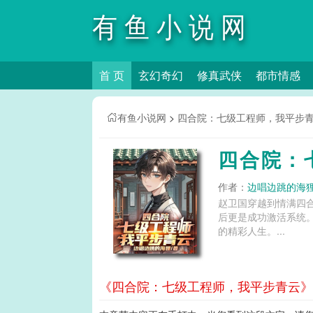
有鱼小说网
首 页
玄幻奇幻
修真武侠
都市情感
有鱼小说网
>
四合院：七级工程师，我平步
四合院：
作者：
边唱边跳的海
赵卫国穿越到情满四
后更是成功激活系统
的精彩人生。...
《四合院：七级工程师，我平步青云》