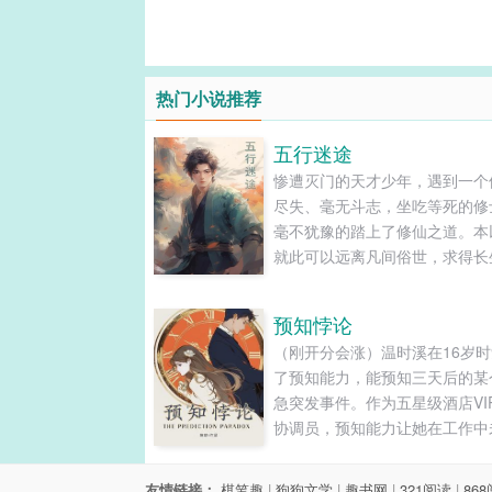
热门小说推荐
五行迷途
惨遭灭门的天才少年，遇到一个
尽失、毫无斗志，坐吃等死的修
毫不犹豫的踏上了修仙之道。本
就此可以远离凡间俗世，求得长
道，没想到开局就走错，修行之
为险恶，一路担惊受怕苟活修行
预知悖论
终还是不得不拼死去求得一条活路..
（刚开分会涨）温时溪在16岁
了预知能力，能预知三天后的某
急突发事件。作为五星级酒店VI
协调员，预知能力让她在工作中
绸缪，总是第一时间做出最优补
三番两次的“未卜先知”引起了集
友情链接：
棋笔趣
|
狗狗文学
|
趣书网
|
321阅读
|
86