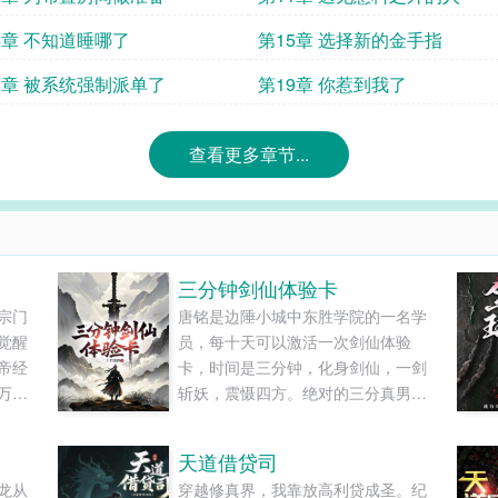
4章 不知道睡哪了
第15章 选择新的金手指
8章 被系统强制派单了
第19章 你惹到我了
查看更多章节...
三分钟剑仙体验卡
宗门
唐铭是边陲小城中东胜学院的一名学
觉醒
员，每十天可以激活一次剑仙体验
帝经
卡，时间是三分钟，化身剑仙，一剑
万物
斩妖，震慑四方。绝对的三分真男
境；
人！只可惜风光短暂，冷却漫长。本
成性
想苟着发育，奈何危险到来的次数也
天道借贷司
灵；
太多了，完全不够用啊............
龙从
穿越修真界，我靠放高利贷成圣。纪
这逆