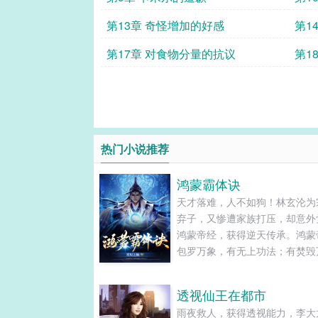
第13章 奇怪增加的好感
第1
第17章 对食物分量的抗议
第1
热门小说推荐
鸿蒙霸体诀
天才落难，人不如狗！林玄沦为
弃子，又惨遭家族打压，却意外
鸿蒙帝经，获得逆天传承。鸿蒙
包罗万象，有无上功法；有焚毁
的天地洪炉；压缩时空的战域幻
横压九天十地的剑道至尊；杀戮
透视仙王在都市
的魔族之祖；称霸洪荒的上古真
雨夜救人，获得透视能力，李大
诞生自混沌的先天灵物……凭借