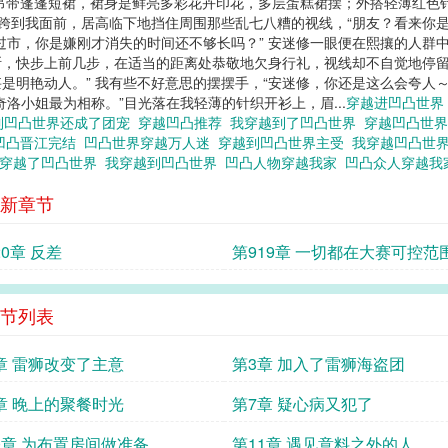
吊带蓬蓬短裙，裙身是鲜亮多彩花卉印花，多层蛋糕裙摆；外搭轻薄红色针
步跨到我面前，居高临下地挡住周围那些乱七八糟的视线，“朋友？看来你
过市，你是嫌刚才消失的时间还不够长吗？” 安迷修一眼便在熙攘的人群
，快步上前几步，在适当的距离处恭敬地欠身行礼，视线却不自觉地停留
是明艳动人。” 我有些不好意思的摆摆手，“安迷修，你还是这么会夸人～
洛小姐最为相称。”目光落在我轻薄的针织开衫上，眉...
穿越进凹凸世
到凹凸世界还成了团宠
穿越凹凸推荐
我穿越到了凹凸世界
穿越凹凸世
凹凸晋江完结
凹凸世界穿越万人迷
穿越到凹凸世界主受
我穿越凹凸世
穿越了凹凸世界
我穿越到凹凸世界
凹凸人物穿越我家
凹凸众人穿越
新章节
20章 反差
第919章 一切都在大赛可控范
内
节列表
章 雷狮改变了主意
第3章 加入了雷狮海盗团
章 晚上的聚餐时光
第7章 疑心病又犯了
0章 为布置房间做准备
第11章 遇见意料之外的人