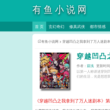
有鱼小说网
首 页
玄幻奇幻
修真武侠
都市情感
有鱼小说网
>
穿越凹凸之我拿到了万人迷剧
穿越凹凸
作者：
菇浅
更新时间：2
以第一人称讲述穿到
们的生活，光是想想我
《穿越凹凸之我拿到了万人迷剧本》第9