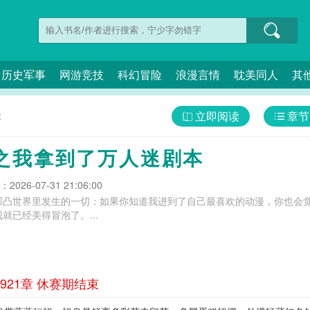
历史军事
网游竞技
科幻冒险
浪漫言情
耽美同人
其
立即阅读
章节
本
之我拿到了万人迷剧本
026-07-31 21:06:00
凹凸世界里发生的一切：如果你知道我进到了自己最喜欢的动漫，你也会
就已经美得冒泡了。...
21章 休赛期结束