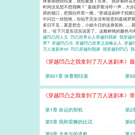
休赛期很快结束，我也被放了出来。 我穿着碎花
时间没见想不想我啊？” 嘉德罗斯冷哼一声，大
搭的领口，把我往怀里一拽，“穿成这副样子招摇
中闪过一丝惊艳，但似乎完全没有留意到嘉德罗斯
多日不见，甚是想念，小姐今日的这身装扮……甚
丝，“在下只是实话实说罢了。这般鲜艳的颜色与奇
越凹凸同人文
凹凸世界众人穿越到我家
我穿越
界?
穿越凹凸当
穿越凹凸世界之攻略众人
穿越
万人迷剧本txt
凹凸穿越到我家
我穿越到凹凸
我
《穿越凹凸之我拿到了万人迷剧本》最
第921章 休赛期结束
第9
《穿越凹凸之我拿到了万人迷剧本》章
第1章 命运的契机
第2
第5章 我和雷狮的比试
第6
第9章 卡米尔的道歉
第1