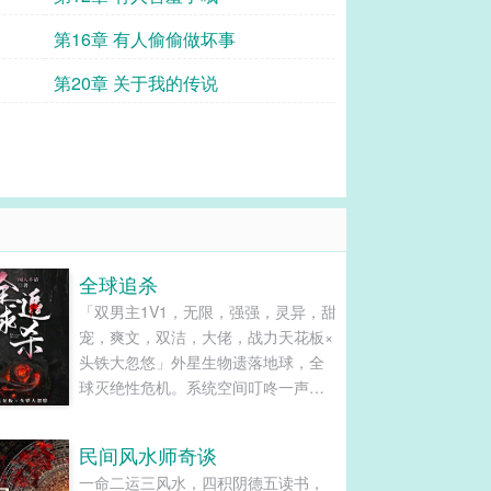
第16章 有人偷偷做坏事
第20章 关于我的传说
全球追杀
「双男主1V1，无限，强强，灵异，甜
宠，爽文，双洁，大佬，战力天花板×
头铁大忽悠」外星生物遗落地球，全
球灭绝性危机。系统空间叮咚一声上
线了。有原罪的人类全被弄进逃生游
戏里求存。星际雇佣兵苍募，因他不
民间风水师奇谈
是地球人逼得系统改规则，喜提全球
一命二运三风水，四积阴德五读书，
追杀。玩家NPC系统都在追杀他，苍