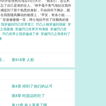
织开衫突然出现在凹凸大厅。 “朋友们，这么长
是忘了自己是谁的女人。”伸手毫不客气地扯住我外
中捕捉到了那个熟悉的身影，不由得停下脚步，眼
在我那随风飘动的裙摆上，“早安，奇洛小姐……
” 安迷修微微一笑，绅士地抬手扶了扶额角的发
界
我穿越到凹凸世界晋江
凹凸人物穿越到我家
穿
界之我最拽
穿越凹凸世界开局满级
穿越凹凸世
界
凹凸世界之我穿越成了谁
穿越凹凸之我拿到了
我家
围之
第918章 人权
第4章 得到了他们的认可
第8章 吃甜品吃吐了
第12章 有人害羞了哦