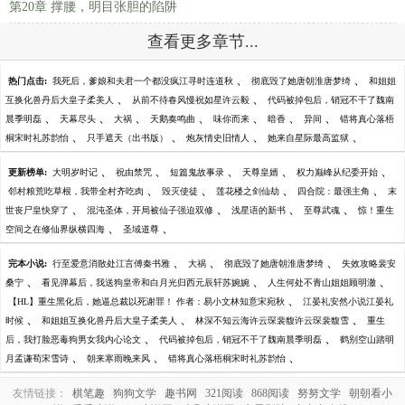
第20章 撑腰，明目张胆的陷阱
查看更多章节...
、
、
热门点击:
我死后，爹娘和夫君一个都没疯江寻时连道秋
彻底毁了她唐朝淮唐梦绮
和姐姐
、
、
互换化兽丹后大皇子柔美人
从前不待春风慢祝如星许云毅
代码被掉包后，销冠不干了魏南
、
、
、
、
、
、
、
晨季明磊
天幕尽头
大祸
天鹅奏鸣曲
味你而来
暗香
异间
错将真心落梧
、
、
、
、
桐宋时礼苏韵怡
只手遮天（出书版）
炮灰情史旧情人
她来自星际最高监狱
、
、
、
、
、
更新榜单:
大明岁时记
祝由禁咒
短篇鬼故事录
天尊皇婿
权力巅峰从纪委开始
、
、
、
、
邻村粮荒吃草根，我带全村齐吃肉
毁灭使徒
莲花楼之剑仙劫
四合院：最强主角
末
、
、
、
、
世丧尸皇快穿了
混沌圣体，开局被仙子强迫双修
浅星语的新书
至尊武魂
惊！重生
、
、
空间之在修仙界纵横四海
圣域道尊
、
、
、
完本小说:
行至爱意消散处江言傅秦书雅
大祸
彻底毁了她唐朝淮唐梦绮
失效攻略裴安
、
、
、
桑宁
看见弹幕后，我送狗皇帝和白月光归西元辰轩苏婉婉
人生何处不青山姐姐顾明澈
、
【HL】重生黑化后，她逼总裁以死谢罪！ 作者：易小文林知意宋宛秋
江晏礼安然小说江晏礼
、
、
、
时候
和姐姐互换化兽丹后大皇子柔美人
林深不知云海许云琛裴馥许云琛裴馥雪
重生
、
、
后，我打脸恶毒狗男女我内心论文
代码被掉包后，销冠不干了魏南晨季明磊
鹤别空山踏明
、
、
、
月孟谦荀宋雪诗
朝来寒雨晚来风
错将真心落梧桐宋时礼苏韵怡
友情链接：
棋笔趣
狗狗文学
趣书网
321阅读
868阅读
努努文学
朝朝看小