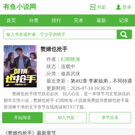
有鱼小说网
书架
登录
首页
分类
排行
完本
最新
记录
赘婿也抢手
作者：
幻雨映海
状态：连载中
分类：修真武侠
最近更新：
第492章 李家姐弟，不同待遇
更新时间：2026-07-14 16:36:39
赘婿也抢手情节跌宕起伏、扣人心弦，是一本情节与文笔俱佳的
都市言情小说，赘婿也抢手-幻雨映海-小说旗免费提供赘婿也抢手最
新清爽干净的文字章节在线阅读和TXT下载。
开始阅读
加入书架
章节目录
《赘婿也抢手》最新章节