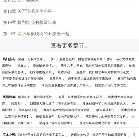
第17章 火车站接人
第18章 关于读书这件小事
第19章 将刚结痂的脸露出来
第20章 两张车祸现场的丑脸撞一起
查看更多章节...
、
热门点击:
穿越：无双大当家
【HL】重生黑化后，她逼总裁以死谢罪！ 作者：易小文林知意
、
、
、
、
宋宛秋
蛊真人
炮灰情史旧情人
重生八零，爸妈！我自有我的荣耀姜老师魏杳
她来
、
、
、
、
自星际最高监狱
朝来寒雨晚来风
暗香浮动
重生后，我打脸恶毒狗男女我内心论文
、
、
、
行至爱意消散处江言傅秦书雅
天幕尽头
假千金遇上真绿茶宋灵灵宋毅然
林深不知云海
、
、
、
许云琛裴馥许云琛裴馥雪
和姐姐互换化兽丹后大皇子柔美人
旧爱泯灭程衍之柳欣欣
、
、
更新榜单:
紫金幻影：我的黑篮系统
盗墓：与废物系统的第九次轮回
疯批母女在年代逆
、
、
、
、
袭
顾忘西川
我都抱天道大腿了，假千金还在演
师妹别脑补了，师兄真的是凡人
开
、
、
、
局联手OK，缔造紫金王朝
我在公路求生游戏靠考试发家致富
修仙界破烂王
派出所警事
、
、
、
【治安和刑事侦查】
娇知青靠颠勺，反向养落魄大佬
萌娃进村，山里野兽瑟瑟发抖
你
、
、
、
们刷怪啊，刷我干嘛！
穿越成了福岛正则庶出子
高考前换亲被继兄团宠，亲哥悔疯
、
、
完本小说:
和姐姐互换化兽丹后大皇子柔美人
代码被掉包后，销冠不干了魏南晨季明磊
失