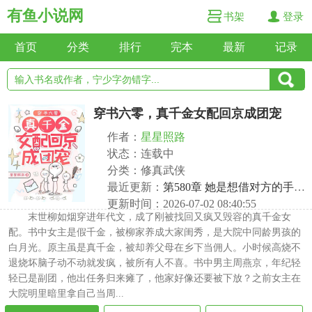
有鱼小说网
书架
登录
首页
分类
排行
完本
最新
记录
穿书六零，真千金女配回京成团宠
作者：
星星照路
状态：连载中
分类：修真武侠
最近更新：
第580章 她是想借对方的手来对付自己？
更新时间：2026-07-02 08:40:55
末世柳如烟穿进年代文，成了刚被找回又疯又毁容的真千金女
配。书中女主是假千金，被柳家养成大家闺秀，是大院中同龄男孩的
白月光。原主虽是真千金，被却养父母在乡下当佣人。小时候高烧不
退烧坏脑子动不动就发疯，被所有人不喜。书中男主周燕京，年纪轻
轻已是副团，他出任务归来瘫了，他家好像还要被下放？之前女主在
大院明里暗里拿自己当周...