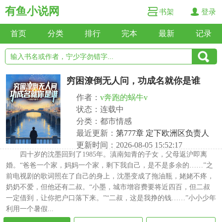
有鱼小说网
书架
登录
首页
分类
排行
完本
最新
记录
穷困潦倒无人问，功成名就你是谁
作者：
v奔跑的蜗牛v
状态：连载中
分类：都市情感
最近更新：
第777章 定下欧洲区负责人
更新时间：2026-08-05 15:52:17
四十岁的沈墨回到了1985年。滇南知青的子女，父母返沪即离
婚。“爸爸一个家，妈妈一个家，剩下我自己，是不是多余的……”之
前电视剧的歌词照在了自己的身上，沈墨变成了拖油瓶，姥姥不疼，
奶奶不爱，但他还有二叔。“小墨，城市增容费要将近四百，但二叔
一定借到，让你把户口落下来。”“二叔，这是我挣的钱……”小小少年
利用一个暑假...