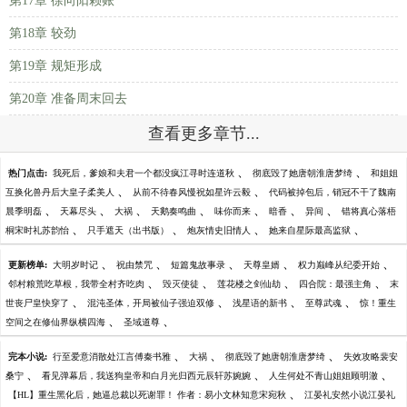
第17章 徐向阳赖账
第18章 较劲
第19章 规矩形成
第20章 准备周末回去
查看更多章节...
、
、
热门点击:
我死后，爹娘和夫君一个都没疯江寻时连道秋
彻底毁了她唐朝淮唐梦绮
和姐姐
、
、
互换化兽丹后大皇子柔美人
从前不待春风慢祝如星许云毅
代码被掉包后，销冠不干了魏南
、
、
、
、
、
、
、
晨季明磊
天幕尽头
大祸
天鹅奏鸣曲
味你而来
暗香
异间
错将真心落梧
、
、
、
、
桐宋时礼苏韵怡
只手遮天（出书版）
炮灰情史旧情人
她来自星际最高监狱
、
、
、
、
、
更新榜单:
大明岁时记
祝由禁咒
短篇鬼故事录
天尊皇婿
权力巅峰从纪委开始
、
、
、
、
邻村粮荒吃草根，我带全村齐吃肉
毁灭使徒
莲花楼之剑仙劫
四合院：最强主角
末
、
、
、
、
世丧尸皇快穿了
混沌圣体，开局被仙子强迫双修
浅星语的新书
至尊武魂
惊！重生
、
、
空间之在修仙界纵横四海
圣域道尊
、
、
、
完本小说:
行至爱意消散处江言傅秦书雅
大祸
彻底毁了她唐朝淮唐梦绮
失效攻略裴安
、
、
、
桑宁
看见弹幕后，我送狗皇帝和白月光归西元辰轩苏婉婉
人生何处不青山姐姐顾明澈
、
【HL】重生黑化后，她逼总裁以死谢罪！ 作者：易小文林知意宋宛秋
江晏礼安然小说江晏礼