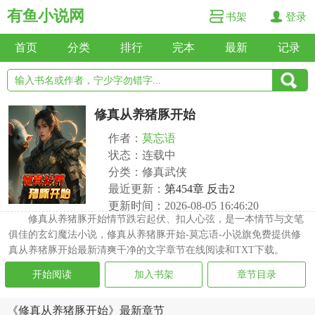
有鱼小说网
书架
登录
首页
分类
排行
完本
最新
记录
修真从养猪豚开始
作者：
莫忘语
状态：连载中
分类：修真武侠
最近更新：
第454章 反击2
更新时间：2026-08-05 16:46:20
修真从养猪豚开始情节跌宕起伏、扣人心弦，是一本情节与文笔
俱佳的玄幻魔法小说，修真从养猪豚开始-莫忘语-小说旗免费提供修
真从养猪豚开始最新清爽干净的文字章节在线阅读和TXT下载。
开始阅读
加入书架
章节目录
《修真从养猪豚开始》最新章节