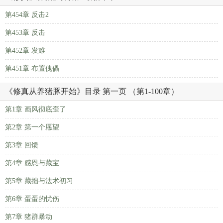
第454章 反击2
第453章 反击
第452章 发难
第451章 布置傀儡
《修真从养猪豚开始》目录 第一页 （第1-100章）
第1章 画风彻底歪了
第2章 第一个愿望
第3章 回馈
第4章 感恩与藏宝
第5章 藏拙与法术初习
第6章 蛋蛋的忧伤
第7章 猪群暴动