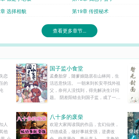
8章 选择相貌
第19章 传授秘术
查看更多章节...
国子监小食堂
失恋
孟桑胎穿，随爹娘隐居在山林间，生
任的
活恣意快活。 一朝来到长安寻找外祖
沦
父，奈何人没找到，得先解决生计问
题。 阴差阳错去到国子监，成了一位
—————
“平平无奇”小厨娘。 国子监，可谓是
了约好
天下学子向往的最高学府，什么都
八十多的废柴
很快
好，就是膳食太难吃。 菜淡、肉老、
扣人
欢迎大家阅读我的作品，玄幻仙侠，
套，
饭硬、汤苦，直吃得众学子面如菜
其他
功德成圣，做好事就变强，逆袭改
准备的
色，纷纷外出寻酒肆。 忽然某一日，
里-小
命，快意恩仇，青云直上……主角的