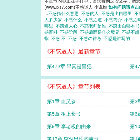
本章节内容正在手打中，当您看到这段文字，请
(www.ixs7.com)不惑道人 小说旗
如有问题请点击
...
不惑指什么意思
不惑的人
不惑是出自哪里
不
人多少岁
不惑什么
不惑之道
不惑简介
不惑之
哪里
不惑道人心
不惑老师是谁
不惑出自哪本
惑百科
不惑阶段
不惑后面是什么境界
不惑不
指
不惑 不
不惑
不惑の雑考
不惑是谁写的
《不惑道人》最新章节
第472章 果真是冒犯
第4
《不惑道人》章节列表
第1章 血灵参
第2
第5章 祖上长弓
第6
第9章 李老板的由来
第1
第13章 突然出现的声音
第1