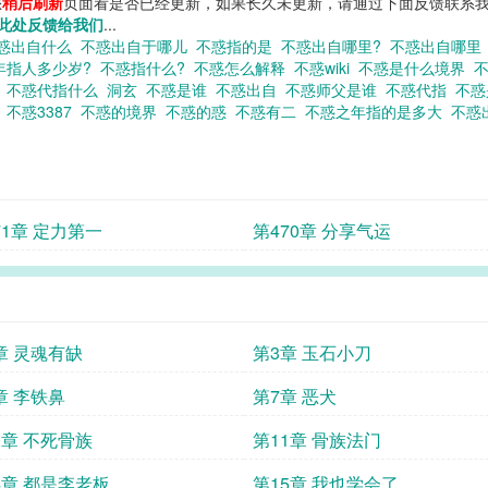
您
稍后刷新
页面看是否已经更新，如果长久未更新，请通过下面反馈联系我
此处反馈给我们
...
惑出自什么
不惑出自于哪儿
不惑指的是
不惑出自哪里?
不惑出自哪
年指人多少岁?
不惑指什么?
不惑怎么解释
不惑wiki
不惑是什么境界
书
不惑代指什么
洞玄
不惑是谁
不惑出自
不惑师父是谁
不惑代指
不
惑
不惑3387
不惑的境界
不惑的惑
不惑有二
不惑之年指的是多大
不惑
71章 定力第一
第470章 分享气运
章 灵魂有缺
第3章 玉石小刀
章 李铁鼻
第7章 恶犬
0章 不死骨族
第11章 骨族法门
4章 都是李老板
第15章 我也学会了