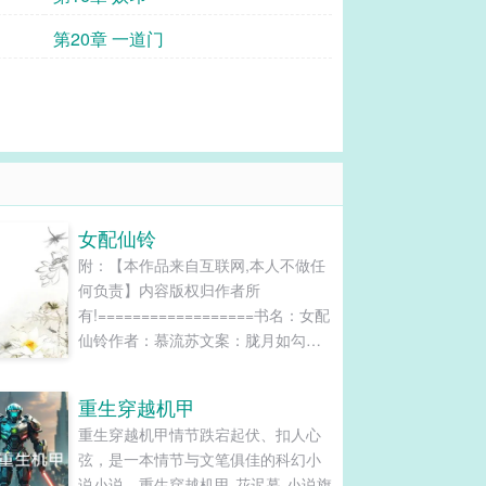
第20章 一道门
女配仙铃
附：【本作品来自互联网,本人不做任
何负责】内容版权归作者所
有!==================书名：女配
仙铃作者：慕流苏文案：胧月如勾，
仙气朦胧。当苏紫霜睁眼之时，她竟
然成了一个十一岁的农家小女孩，而
重生穿越机甲
且面临着被强迫给人做童养媳的危
重生穿越机甲情节跌宕起伏、扣人心
机。更杯具的是，这是一个修仙书籍
弦，是一本情节与文笔俱佳的科幻小
中的世界，而她附体的农家女孩未来
说小说，重生穿越机甲-花迟暮-小说旗