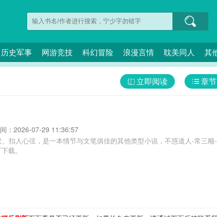
历史军事
网游竞技
科幻冒险
浪漫言情
耽美同人
其
立即阅读
章节
：2026-07-29 11:36:57
伏、扣人心弦，是一本情节与文笔俱佳的其他类型小说，不惑道人-常三顺
T下载。