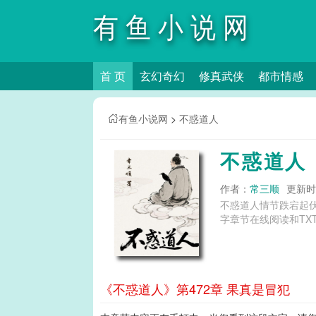
有鱼小说网
首 页
玄幻奇幻
修真武侠
都市情感
有鱼小说网
>
不惑道人
不惑道人
作者：
常三顺
更新时间
不惑道人情节跌宕起
字章节在线阅读和TX
《不惑道人》第472章 果真是冒犯