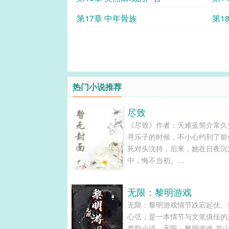
第17章 中年骨族
第1
热门小说推荐
尽致
《尽致》作者：天难蓝简介常久
寻乐子的时候，不小心约到了前
死对头沈持，后来，她在日夜沉
中，悔不当初。
——————————————
第001章密约下了班，常久来到
无限：黎明游戏
的酒店房门口，敲了两下门。门
无限：黎明游戏情节跌宕起伏、
开了，常久低头从包里拿买好的
心弦，是一本情节与文笔俱佳的
“我在微信上说过了，你得用我
类型小说，无限：黎明游戏-岚山