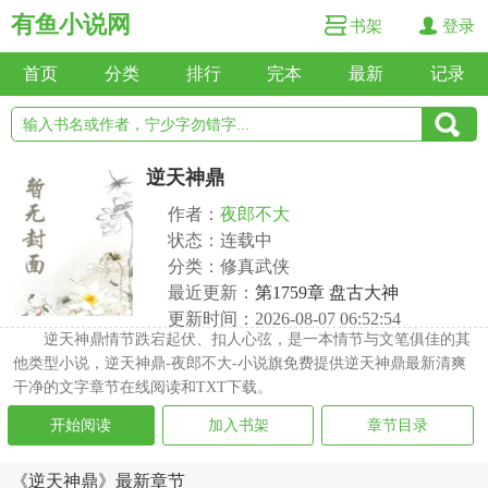
有鱼小说网
书架
登录
首页
分类
排行
完本
最新
记录
逆天神鼎
作者：
夜郎不大
状态：连载中
分类：修真武侠
最近更新：
第1759章 盘古大神
更新时间：2026-08-07 06:52:54
逆天神鼎情节跌宕起伏、扣人心弦，是一本情节与文笔俱佳的其
他类型小说，逆天神鼎-夜郎不大-小说旗免费提供逆天神鼎最新清爽
干净的文字章节在线阅读和TXT下载。
开始阅读
加入书架
章节目录
《逆天神鼎》最新章节