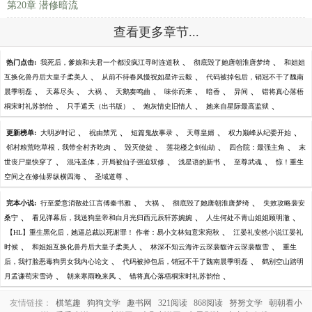
第20章 潜修暗流
查看更多章节...
、
、
热门点击:
我死后，爹娘和夫君一个都没疯江寻时连道秋
彻底毁了她唐朝淮唐梦绮
和姐姐
、
、
互换化兽丹后大皇子柔美人
从前不待春风慢祝如星许云毅
代码被掉包后，销冠不干了魏南
、
、
、
、
、
、
、
晨季明磊
天幕尽头
大祸
天鹅奏鸣曲
味你而来
暗香
异间
错将真心落梧
、
、
、
、
桐宋时礼苏韵怡
只手遮天（出书版）
炮灰情史旧情人
她来自星际最高监狱
、
、
、
、
、
更新榜单:
大明岁时记
祝由禁咒
短篇鬼故事录
天尊皇婿
权力巅峰从纪委开始
、
、
、
、
邻村粮荒吃草根，我带全村齐吃肉
毁灭使徒
莲花楼之剑仙劫
四合院：最强主角
末
、
、
、
、
世丧尸皇快穿了
混沌圣体，开局被仙子强迫双修
浅星语的新书
至尊武魂
惊！重生
、
、
空间之在修仙界纵横四海
圣域道尊
、
、
、
完本小说:
行至爱意消散处江言傅秦书雅
大祸
彻底毁了她唐朝淮唐梦绮
失效攻略裴安
、
、
、
桑宁
看见弹幕后，我送狗皇帝和白月光归西元辰轩苏婉婉
人生何处不青山姐姐顾明澈
、
【HL】重生黑化后，她逼总裁以死谢罪！ 作者：易小文林知意宋宛秋
江晏礼安然小说江晏礼
、
、
、
时候
和姐姐互换化兽丹后大皇子柔美人
林深不知云海许云琛裴馥许云琛裴馥雪
重生
、
、
后，我打脸恶毒狗男女我内心论文
代码被掉包后，销冠不干了魏南晨季明磊
鹤别空山踏明
、
、
、
月孟谦荀宋雪诗
朝来寒雨晚来风
错将真心落梧桐宋时礼苏韵怡
友情链接：
棋笔趣
狗狗文学
趣书网
321阅读
868阅读
努努文学
朝朝看小