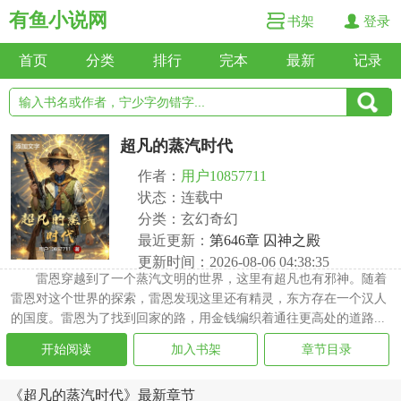
有鱼小说网
书架
登录
首页
分类
排行
完本
最新
记录
超凡的蒸汽时代
作者：
用户10857711
状态：连载中
分类：玄幻奇幻
最近更新：
第646章 囚神之殿
更新时间：2026-08-06 04:38:35
雷恩穿越到了一个蒸汽文明的世界，这里有超凡也有邪神。随着
雷恩对这个世界的探索，雷恩发现这里还有精灵，东方存在一个汉人
的国度。雷恩为了找到回家的路，用金钱编织着通往更高处的道路...
开始阅读
加入书架
章节目录
《超凡的蒸汽时代》最新章节