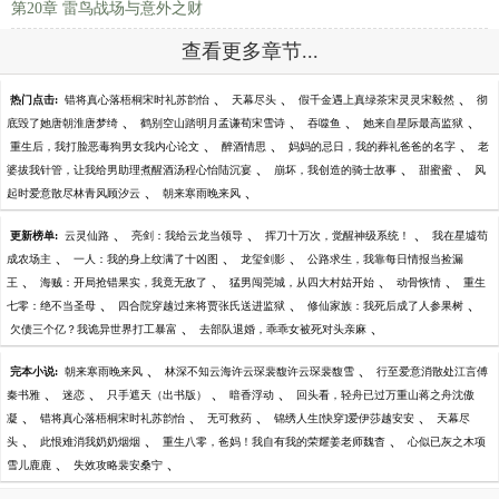
第20章 雷鸟战场与意外之财
查看更多章节...
、
、
、
热门点击:
错将真心落梧桐宋时礼苏韵怡
天幕尽头
假千金遇上真绿茶宋灵灵宋毅然
彻
、
、
、
、
底毁了她唐朝淮唐梦绮
鹤别空山踏明月孟谦荀宋雪诗
吞噬鱼
她来自星际最高监狱
、
、
、
重生后，我打脸恶毒狗男女我内心论文
醉酒情思
妈妈的忌日，我的葬礼爸爸的名字
老
、
、
、
婆拔我针管，让我给男助理煮醒酒汤程心怡陆沉宴
崩坏，我创造的骑士故事
甜蜜蜜
风
、
、
起时爱意散尽林青风顾汐云
朝来寒雨晚来风
、
、
、
更新榜单:
云灵仙路
亮剑：我给云龙当领导
挥刀十万次，觉醒神级系统！
我在星墟苟
、
、
、
成农场主
一人：我的身上纹满了十凶图
龙玺剑影
公路求生，我靠每日情报当捡漏
、
、
、
、
王
海贼：开局抢错果实，我竟无敌了
猛男闯莞城，从四大村姑开始
动骨恢情
重生
、
、
、
七零：绝不当圣母
四合院穿越过来将贾张氏送进监狱
修仙家族：我死后成了人参果树
、
、
欠债三个亿？我诡异世界打工暴富
去部队退婚，乖乖女被死对头亲麻
、
、
完本小说:
朝来寒雨晚来风
林深不知云海许云琛裴馥许云琛裴馥雪
行至爱意消散处江言傅
、
、
、
、
秦书雅
迷恋
只手遮天（出书版）
暗香浮动
回头看，轻舟已过万重山蒋之舟沈傲
、
、
、
、
凝
错将真心落梧桐宋时礼苏韵怡
无可救药
锦绣人生[快穿]爱伊莎越安安
天幕尽
、
、
、
头
此恨难消我奶奶烟烟
重生八零，爸妈！我自有我的荣耀姜老师魏杳
心似已灰之木项
、
、
雪儿鹿鹿
失效攻略裴安桑宁