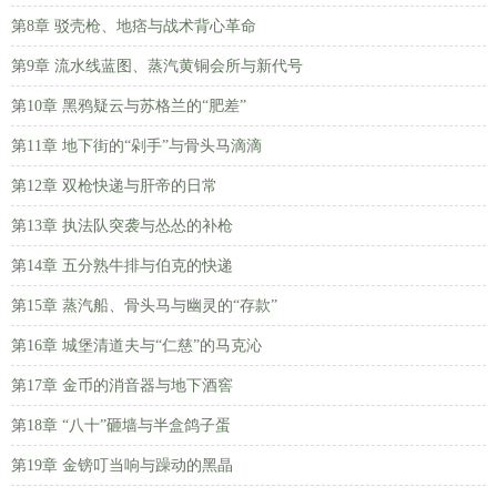
第8章 驳壳枪、地痞与战术背心革命
第9章 流水线蓝图、蒸汽黄铜会所与新代号
第10章 黑鸦疑云与苏格兰的“肥差”
第11章 地下街的“剁手”与骨头马滴滴
第12章 双枪快递与肝帝的日常
第13章 执法队突袭与怂怂的补枪
第14章 五分熟牛排与伯克的快递
第15章 蒸汽船、骨头马与幽灵的“存款”
第16章 城堡清道夫与“仁慈”的马克沁
第17章 金币的消音器与地下酒窖
第18章 “八十”砸墙与半盒鸽子蛋
第19章 金镑叮当响与躁动的黑晶